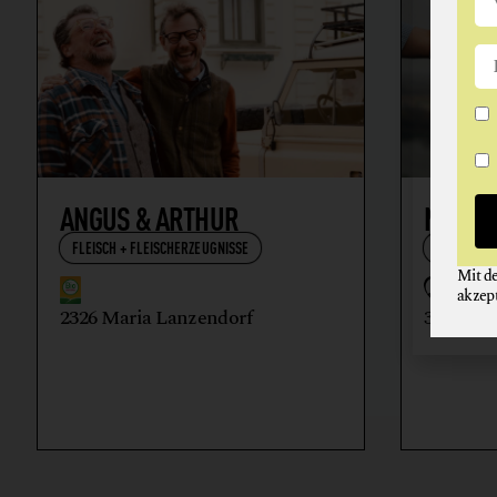
ANGUS & ARTHUR
NIKOL
FLEISCH + FLEISCHERZEUGNISSE
WEIN
Mit d
akzep
2326 Maria Lanzendorf
3512 Ma