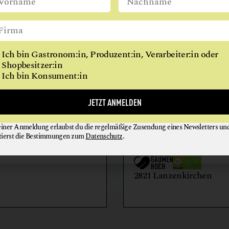
WIEN
Ich bin Gastronom:in, Produzent:in, Verarbeiter:in oder
Shopbesitzer:in
Ich bin Konsument:in
AIHOF
BIO-LANDWIRTSCH
JETZT ANMELDEN
LILIENHOF
einer Anmeldung erlaubst du die regelmäßige Zusendung eines Newsletters un
EIER + EIPRODUKTE
GEMÜSE
tierst die Bestimmungen zum
Datenschutz
.
GETRÄNKE
HONIG + IMKEREIE
utern an der Donau
2821 Lanzenkirchen