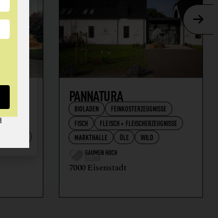
AFT
PANNATURA
BIOLADEN
FEINKOSTERZEUGNISSE
d
FISCH
FLEISCH + FLEISCHERZEUGNISSE
RZEUGNISSE
MARKTHALLE
ÖLE
WILD
7000 Eisenstadt