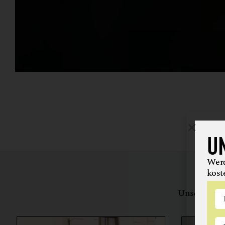
U
Werd
kost
Unsere Bewe
herstell