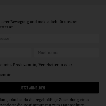
nserer Bewegung und melde dich für unseren
tter an!
om:in, Produzent:in, Verarbeiter:in oder
ent:in
JETZT ANMELDEN
ung erlaubst du die regelmäßige Zusendung eines
kzeptierst die Bestimmungen zum
Datenschutz
.