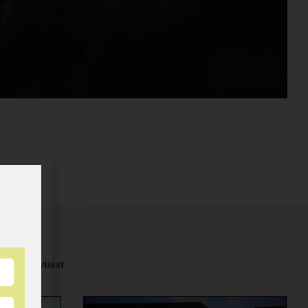
tungsbewusst
ernähren.