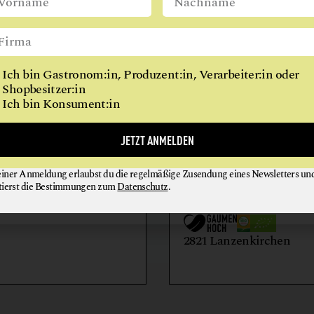
WIEN
Ich bin Gastronom:in, Produzent:in, Verarbeiter:in oder
Shopbesitzer:in
Ich bin Konsument:in
AIHOF
BIO-LANDWIRTSCH
JETZT ANMELDEN
LILIENHOF
einer Anmeldung erlaubst du die regelmäßige Zusendung eines Newsletters un
EIER + EIPRODUKTE
GEMÜSE
tierst die Bestimmungen zum
Datenschutz
.
GETRÄNKE
HONIG + IMKEREIE
utern an der Donau
2821 Lanzenkirchen