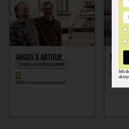
ANGUS & ARTHUR
NIKOL
FLEISCH + FLEISCHERZEUGNISSE
WEIN
Mit d
akzep
2326 Maria Lanzendorf
3512 Ma