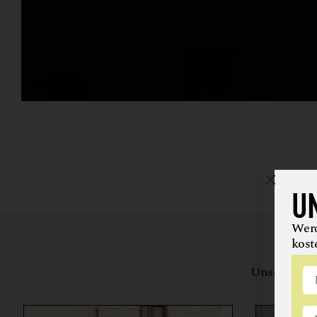
U
Werd
kost
Unsere Bewe
herstell