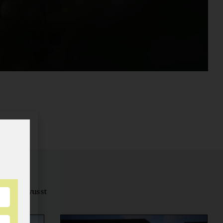
tungsbewusst
ernähren.