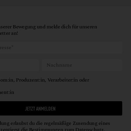
nserer Bewegung und melde dich für unseren
tter an!
om:in, Produzent:in, Verarbeiter:in oder
ent:in
JETZT ANMELDEN
ung erlaubst du die regelmäßige Zusendung eines
kzeptierst die Bestimmungen zum
Datenschutz
.