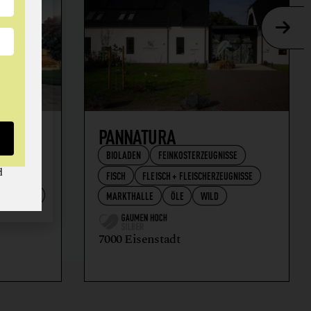
AFT
PANNATURA
BIOLADEN
FEINKOSTERZEUGNISSE
d
FISCH
FLEISCH + FLEISCHERZEUGNISSE
RZEUGNISSE
MARKTHALLE
ÖLE
WILD
7000 Eisenstadt