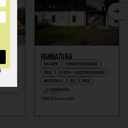
AFT
PANNATURA
BIOLADEN
FEINKOSTERZEUGNISSE
d
FISCH
FLEISCH + FLEISCHERZEUGNISSE
RZEUGNISSE
MARKTHALLE
ÖLE
WILD
7000 Eisenstadt