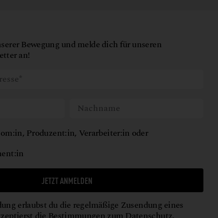
nserer Bewegung und melde dich für unseren
tter an!
om:in, Produzent:in, Verarbeiter:in oder
ent:in
JETZT ANMELDEN
ung erlaubst du die regelmäßige Zusendung eines
kzeptierst die Bestimmungen zum
Datenschutz
.