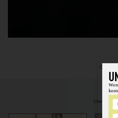
U
Werd
kost
Unsere Bewe
herstell