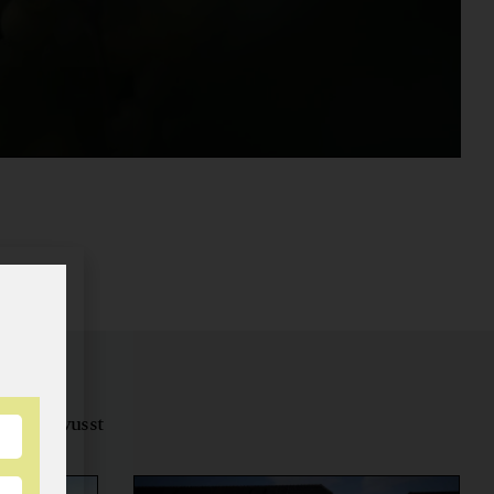
tungsbewusst
ernähren.