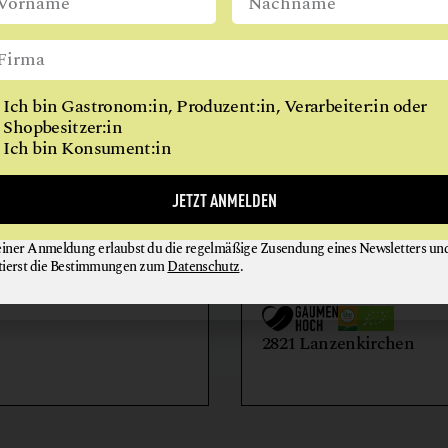
WIEN
Ich bin Gastronom:in, Produzent:in, Verarbeiter:in oder
Shopbesitzer:in
Ich bin Konsument:in
AIHOF
BIO-LANDWIRTSCH
JETZT ANMELDEN
LILIENHOF
einer Anmeldung erlaubst du die regelmäßige Zusendung eines Newsletters un
EIER + EIPRODUKTE
GEMÜSE
tierst die Bestimmungen zum
Datenschutz
.
GETRÄNKE
HONIG + IMKEREIE
utern an der Donau
2821 Lanzenkirchen