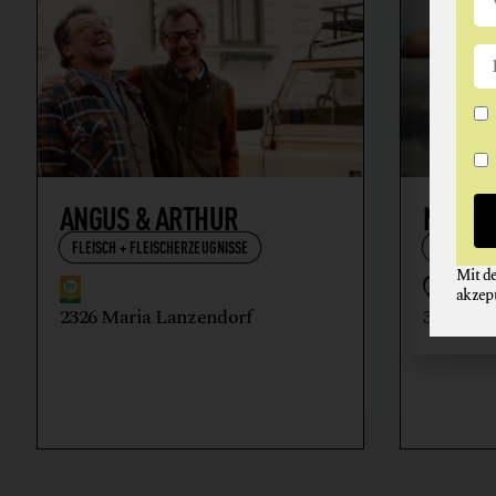
ANGUS & ARTHUR
NIKOL
FLEISCH + FLEISCHERZEUGNISSE
WEIN
Mit d
akzep
2326 Maria Lanzendorf
3512 Ma