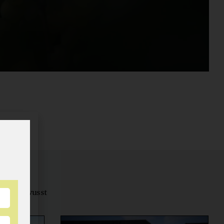
tungsbewusst
ernähren.