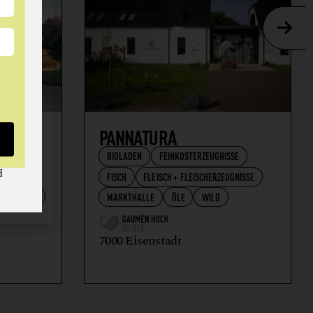
AFT
PANNATURA
BIOLADEN
FEINKOSTERZEUGNISSE
d
FISCH
FLEISCH + FLEISCHERZEUGNISSE
RZEUGNISSE
MARKTHALLE
ÖLE
WILD
7000 Eisenstadt