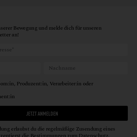
nserer Bewegung und melde dich für unseren
tter an!
om:in, Produzent:in, Verarbeiter:in oder
ent:in
JETZT ANMELDEN
ung erlaubst du die regelmäßige Zusendung eines
kzeptierst die Bestimmungen zum
Datenschutz
.