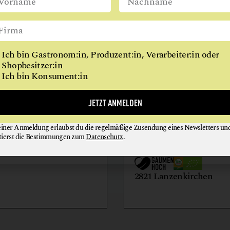
WIEN
Ich bin Gastronom:in, Produzent:in, Verarbeiter:in oder
Shopbesitzer:in
Ich bin Konsument:in
AIHOF
BIO-LANDWIRTSCH
JETZT ANMELDEN
LILIENHOF
einer Anmeldung erlaubst du die regelmäßige Zusendung eines Newsletters un
EIER + EIPRODUKTE
GEMÜSE
tierst die Bestimmungen zum
Datenschutz
.
GETRÄNKE
HONIG + IMKEREIE
utern an der Donau
2821 Lanzenkirchen