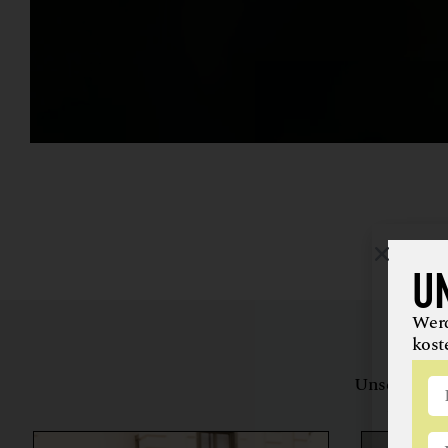
U
Werd
kost
Unsere Bewe
herstell