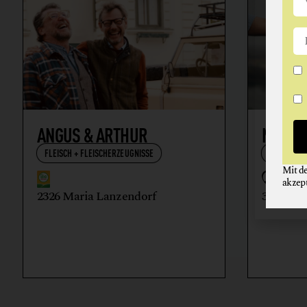
ANGUS & ARTHUR
NIKOL
FLEISCH + FLEISCHERZEUGNISSE
WEIN
Mit d
akzep
2326 Maria Lanzendorf
3512 Ma