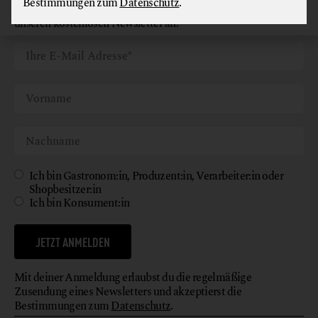
Bestimmungen zum
Datenschutz
.
Werde jetzt Teil unserer Bewegung und melde dich für
unseren kostenlosen Newsletter an!
Ich bin Gastronom:in, Produzent:in, Verarbeiter:in oder
Shopbesitzer:in
Ich bin Konsument:in
JETZT ANMELDEN
Mit deiner Anmeldung erlaubst du die regelmäßige
Zusendung eines Newsletters und akzeptierst die
Bestimmungen zum
Datenschutz
.