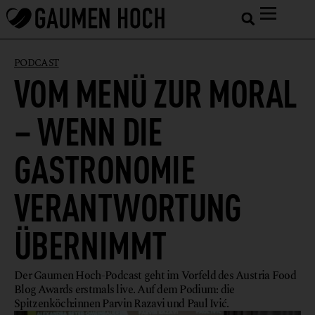
PODCAST
VOM MENÜ ZUR MORAL
– WENN DIE
GASTRONOMIE
VERANTWORTUNG
ÜBERNIMMT
Der Gaumen Hoch-Podcast geht im Vorfeld des Austria Food
Blog Awards erstmals live. Auf dem Podium: die
Spitzenköch:innen Parvin Razavi und Paul Ivić.