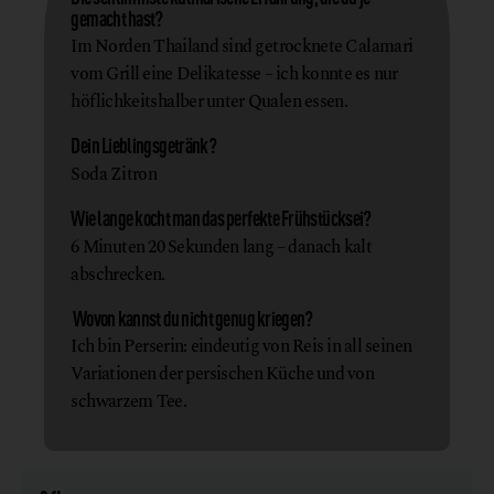
gemacht hast?
Im Norden Thailand sind getrocknete Calamari
vom Grill eine Delikatesse – ich konnte es nur
höflichkeitshalber unter Qualen essen.
Dein Lieblingsgetränk?
Soda Zitron
Wie lange kocht man das perfekte Frühstücksei?
6 Minuten 20 Sekunden lang – danach kalt
abschrecken.
Wovon kannst du nicht genug kriegen?
Ich bin Perserin: eindeutig von Reis in all seinen
Variationen der persischen Küche und von
schwarzem Tee.