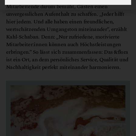
Mitarbeitende darum bemüht, Gästen einen
unvergesslichen Aufenthalt zu schaffen. „Jeder hilft
hier jedem. Und alle haben einen freundlichen,
wertschätzenden Umgangston miteinander“, erzählt
Kahl-Schaban. Denn: „Nur zufriedene, motivierte
Mitarbeiter:innen können auch Höchstleistungen
erbringen.“ So lässt sich zusammenfassen: Das &flora
ist ein Ort, an dem persönliches Service, Qualität und
Nachhaltigkeit perfekt miteinander harmonieren.