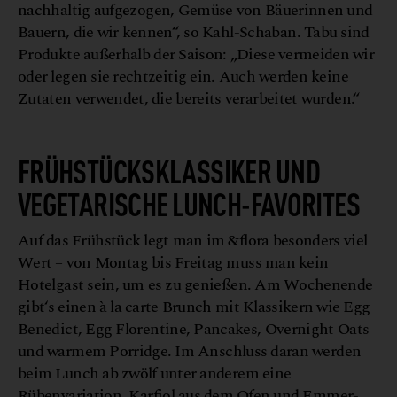
nachhaltig aufgezogen, Gemüse von Bäuerinnen und
Bauern, die wir kennen“, so Kahl-Schaban. Tabu sind
Produkte außerhalb der Saison: „Diese vermeiden wir
oder legen sie rechtzeitig ein. Auch werden keine
Zutaten verwendet, die bereits verarbeitet wurden.“
FRÜHSTÜCKSKLASSIKER UND
VEGETARISCHE LUNCH-FAVORITES
Auf das Frühstück legt man im &flora besonders viel
Wert – von Montag bis Freitag muss man kein
Hotelgast sein, um es zu genießen. Am Wochenende
gibt‘s einen à la carte Brunch mit Klassikern wie Egg
Benedict, Egg Florentine, Pancakes, Overnight Oats
und warmem Porridge. Im Anschluss daran werden
beim Lunch ab zwölf unter anderem eine
Rübenvariation,
Karfiol aus dem Ofen
und Emmer-