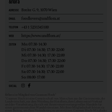
&flora
Breite G. 9,
1070 Wien
ADRESSE
foodlovers@undflora.at
EMAIL
+43 1 5231345100
TELEFON
https://www.undflora.at/
WEB
Mo: 07:30-14:30
ZEITEN
Di: 07:30-14:30; 17:30-22:00
Mi: 07:30-14:30; 17:30-22:00
Do: 07:30-14:30; 17:30-22:00
Fr: 07:30-14:30; 17:30-22:00
Sa: 07:30-14:30; 17:30-22:00
So: 08:00-17:00
SOCIAL
&flora ist Mitglied von Gaumen Hoch*
*Gaumen Hoch ist eine Gemeinschaft von Menschen aus der Gastronomie, der
Landwirtschaft, aus dem Weinbau, der Hotellerie, dem Lebensmittel-Verkauf
und der -Verarbeitung, die sich mit ihrem verantwortungsvollen Handeln für
einen gastronomischen Wandel einsetzen. Mit ihrer Mitgliedschaft leisten sie
einen Beitrag, um diese Veränderung zu unterstützen. Gaumen Hoch-Mitglieder