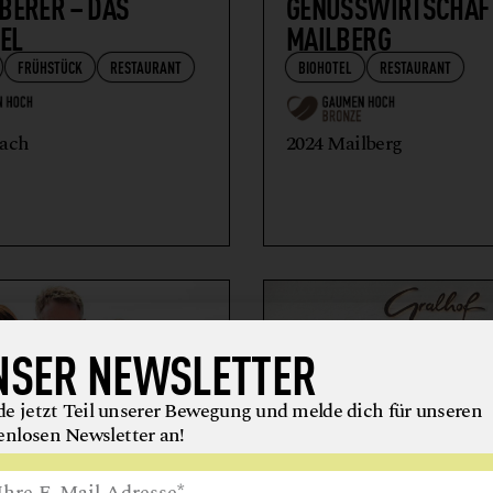
BERER – DAS
GENUSSWIRTSCHAF
EL
MAILBERG
FRÜHSTÜCK
RESTAURANT
BIOHOTEL
RESTAURANT
lach
2024 Mailberg
NSER NEWSLETTER
e jetzt Teil unserer Bewegung und melde dich für unseren
enlosen Newsletter an!