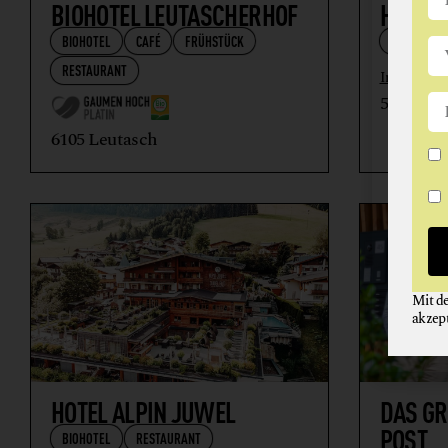
BIOHOTEL LEUTASCHERHOF
HOTEL
BIOHOTEL
CAFÉ
FRÜHSTÜCK
BIOHOTEL
RESTAURANT
In Zertifizi
5102 Ant
6105 Leutasch
Mit d
akzep
HOTEL ALPIN JUWEL
DAS GR
POST
BIOHOTEL
RESTAURANT