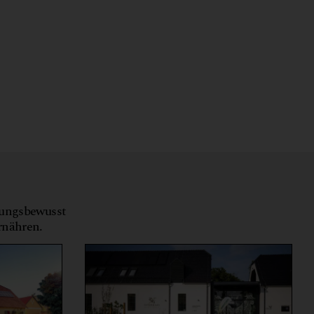
tungsbewusst
ernähren.