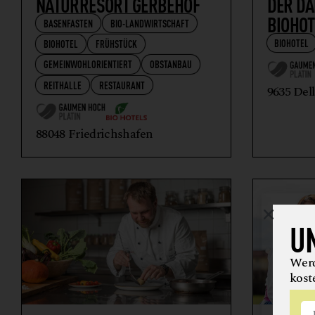
NATURRESORT GERBEHOF
DER DA
BIOHOT
BASENFASTEN
BIO-LANDWIRTSCHAFT
BIOHOTEL
BIOHOTEL
FRÜHSTÜCK
GEMEINWOHLORIENTIERT
OBSTANBAU
REITHALLE
RESTAURANT
9635 Del
88048 Friedrichshafen
U
Werd
kost