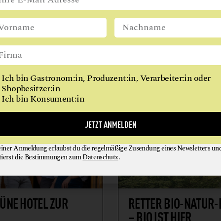
 AMMERHAUSER
BIO-HOTEL GRALHOF
FRÜHSTÜCK
RESTAURANT
BIOHOTEL
erung
hering
9762 Neusach
Ich bin Gastronom:in, Produzent:in, Verarbeiter:in oder
Shopbesitzer:in
Ich bin Konsument:in
JETZT ANMELDEN
einer Anmeldung erlaubst du die regelmäßige Zusendung eines Newsletters un
tierst die Bestimmungen zum
Datenschutz
.
RETTER BIO-NATUR-
ÜNE HOTEL ZUR
– BIO IST HIER