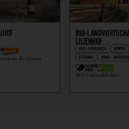
AIHOF
BIO-LANDWIRTSCH
LILIENHOF
EIER + EIPRODUKTE
GEMÜSE
GETRÄNKE
HONIG + IMKEREIE
utern an der Donau
2821 Lanzenkirchen