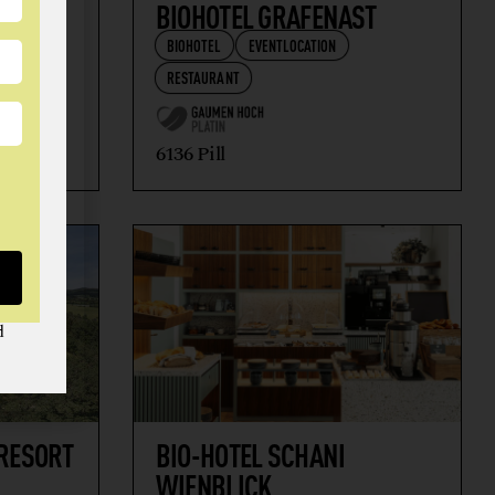
BIOHOTEL GRAFENAST
BIOHOTEL
EVENTLOCATION
RESTAURANT
6136 Pill
d
RESORT
BIO-HOTEL SCHANI
WIENBLICK