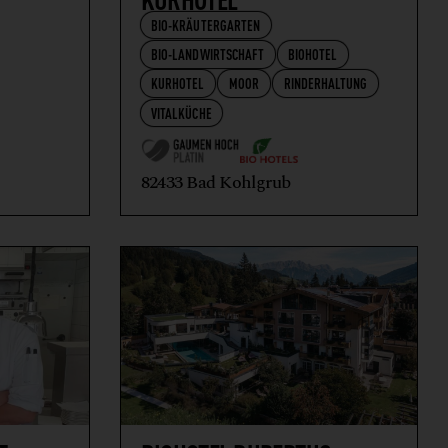
BIO-KRÄUTERGARTEN
BIO-LANDWIRTSCHAFT
BIOHOTEL
KURHOTEL
MOOR
RINDERHALTUNG
VITALKÜCHE
82433 Bad Kohlgrub