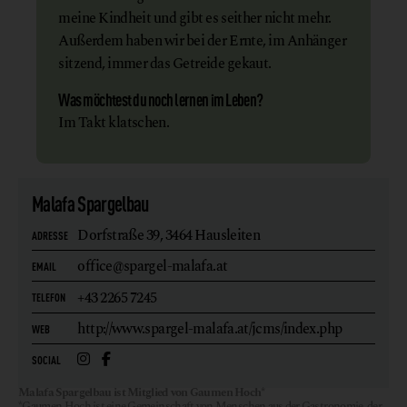
meine Kindheit und gibt es seither nicht mehr.
Außerdem haben wir bei der Ernte, im Anhänger
sitzend, immer das Getreide gekaut.
Was möchtest du noch lernen im Leben?
Im Takt klatschen.
Malafa Spargelbau
Dorfstraße 39,
3464 Hausleiten
ADRESSE
office@spargel-malafa.at
EMAIL
+43 2265 7245
TELEFON
http://www.spargel-malafa.at/jcms/index.php
WEB
SOCIAL
Malafa Spargelbau ist Mitglied von Gaumen Hoch*
*Gaumen Hoch ist eine Gemeinschaft von Menschen aus der Gastronomie, der