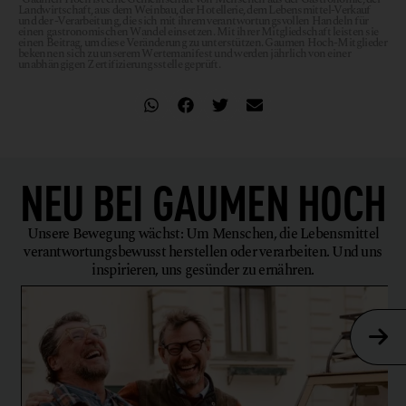
Landwirtschaft, aus dem Weinbau, der Hotellerie, dem Lebensmittel-Verkauf
und der -Verarbeitung, die sich mit ihrem verantwortungsvollen Handeln für
einen gastronomischen Wandel einsetzen. Mit ihrer Mitgliedschaft leisten sie
einen Beitrag, um diese Veränderung zu unterstützen. Gaumen Hoch-Mitglieder
bekennen sich zu unserem Wertemanifest und werden jährlich von einer
unabhängigen Zertifizierungsstelle geprüft.
NEU BEI
GAUMEN HOCH
Unsere Bewegung wächst: Um Menschen, die Lebensmittel
verantwortungsbewusst herstellen oder verarbeiten. Und uns
inspirieren, uns gesünder zu ernähren.