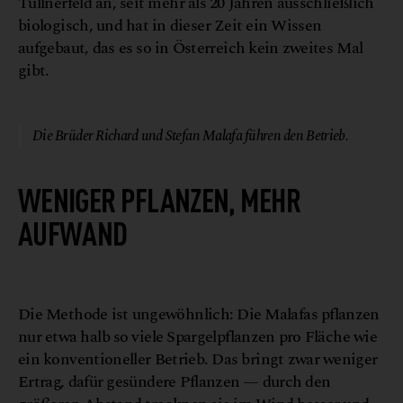
Tullnerfeld an, seit mehr als 20 Jahren ausschließlich
biologisch, und hat in dieser Zeit ein Wissen
aufgebaut, das es so in Österreich kein zweites Mal
gibt.
© Biohof Malafa
Die Brüder Richard und Stefan Malafa führen den Betrieb.
WENIGER PFLANZEN, MEHR
AUFWAND
a
B
M
©
i
o
h
o
f
a
l
a
f
Die Methode ist ungewöhnlich: Die Malafas pflanzen
nur etwa halb so viele Spargelpflanzen pro Fläche wie
ein konventioneller Betrieb. Das bringt zwar weniger
Ertrag, dafür gesündere Pflanzen — durch den