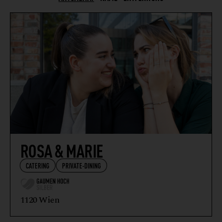
CATERING
EISSALON
EVENTLOCATION
FINE DINING
FRÜHSTÜCK
GASTHAUS
HEURIGER
HOTEL
HÜTTE
ROSA & MARIE
PATISSERIE
CATERING
PRIVATE-DINING
PRIVATE-DINING
RESTAURANT
1120 Wien
WEINBAU