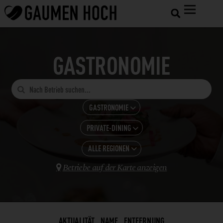
GASTRONOMIE

GASTRONOMIE

PRIVATE-DINING
ALLE KATEGORIEN

GASTRONOMIE
ALLE REGIONEN
ALLE ANZEIGEN

HOTELS
Betriebe auf der Karte anzeigen
BAR

WIEN
SHOPS UND VERARBEITUNG
BISTRO
LANDWIRTSCHAFT
BUSCHENSCHANK
WEINBAU
CAFÉ
AKTUALITÄT
NAME
ENTFERNUNG