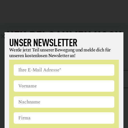
WIRTSHAUS
NEU BEI
GAUMEN HOCH
UNSER NEWSLETTER
Unsere Bewegung wächst: Um Menschen, die Lebensmittel
Werde jetzt Teil unserer Bewegung und melde dich für
verantwortungsbewusst herstellen oder verarbeiten. Und uns
unseren kostenlosen Newsletter an!
inspirieren, uns gesünder zu ernähren.