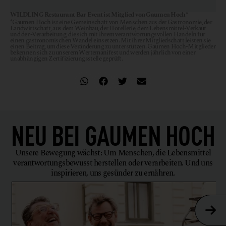
WILDLING Restaurant Bar Event ist Mitglied von Gaumen Hoch*
*Gaumen Hoch ist eine Gemeinschaft von Menschen aus der Gastronomie, der
Landwirtschaft, aus dem Weinbau, der Hotellerie, dem Lebensmittel-Verkauf
und der -Verarbeitung, die sich mit ihrem verantwortungsvollen Handeln für
einen gastronomischen Wandel einsetzen. Mit ihrer Mitgliedschaft leisten sie
einen Beitrag, um diese Veränderung zu unterstützen. Gaumen Hoch-Mitglieder
bekennen sich zu unserem Wertemanifest und werden jährlich von einer
unabhängigen Zertifizierungsstelle geprüft.
NEU BEI
GAUMEN HOCH
Unsere Bewegung wächst: Um Menschen, die Lebensmittel
verantwortungsbewusst herstellen oder verarbeiten. Und uns
inspirieren, uns gesünder zu ernähren.