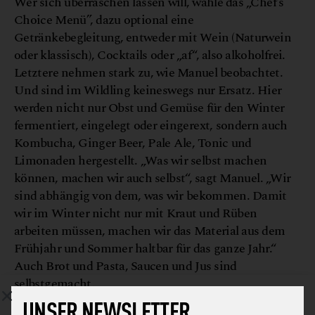
Wer sich überraschen lassen will, wähle das „Chef’s
Choice Menü”, dazu optional eine
Getränkebegleitung, entweder mit Wein (Naturwein
oder klassisch), Cocktails oder „af“, also alkoholfrei.
Letztere nehmen stark zu, wie Manuel beobachtet.
Und sind im Wildling keineswegs nur Ersatz. Hier
werden nicht nur Obst und Gemüse für den Winter
fermentiert, eingelegt oder eingerext, sondern auch
Kombucha, Ginger Beer, Pale Ale, Tonic und
Limonaden hergestellt. „Was wir selbst machen
können, machen wir auch selbst“, sagt Manuel. „Wir
sind abhängig von dem, was wir bekommen. Damit
wir im Winter nicht nur mit Kraut und Rüben
arbeiten müssen, machen wir das Material aus dem
Frühjahr und Sommer haltbar für das ganze Jahr.“
Auch Brot und Pasta, Saucen und Jus sind
selbstgemacht.
UNSER NEWSLETTER
© Valentina Marinelic