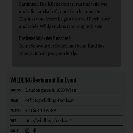
Sardinien. Die Küche dort ist rau und wild wie
auch die Landschaft, und dann hat man den
Einfluss vom Meer: Es gibt also viel Fisch, aber
auch viele Wildgerichte. Das taugt mir sehr.
Das beste Stück des Fleisches?
Beim Schwein der Bauch und beim Rind das
Ribeye. Ich mag es gern fettig.
WILDLING Restaurant Bar Event
Laudongasse 8,
1080 Wien
ADRESSE
office@wildling-foods.at
EMAIL
+43 664 1059789
TELEFON
http://wildling-foods.at/
WEB
SOCIAL