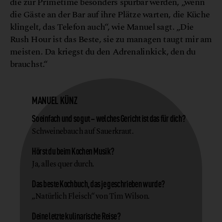
die zur Primetime besonders spürbar werden, „wenn
die Gäste an der Bar auf ihre Plätze warten, die Küche
klingelt, das Telefon auch“, wie Manuel sagt. „Die
Rush Hour ist das Beste, sie zu managen taugt mir am
meisten. Da kriegst du den Adrenalinkick, den du
brauchst.“
MANUEL KÜNZ
So einfach und so gut – welches Gericht ist das für dich?
Schweinebauch auf Sauerkraut.
Hörst du beim Kochen Musik?
Ja, alles quer durch.
Das beste Kochbuch, das je geschrieben wurde?
„Natürlich Fleisch“ von Tim Wilson.
Deine letzte kulinarische Reise?