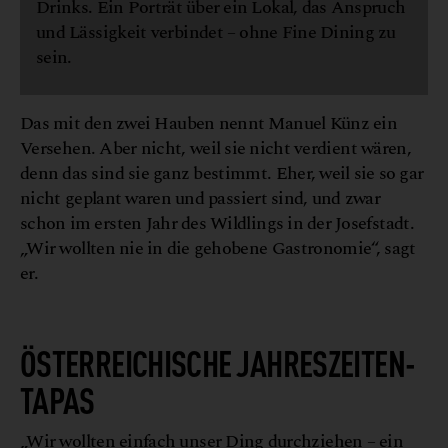
Drinks. Ein Porträt über ein Lokal, das Anspruch
und Lässigkeit verbindet – ohne Fine Dining zu
sein.
Das mit den zwei Hauben nennt Manuel Künz ein
Versehen. Aber nicht, weil sie nicht verdient wären,
denn das sind sie ganz bestimmt. Eher, weil sie so gar
nicht geplant waren und passiert sind, und zwar
schon im ersten Jahr des Wildlings in der Josefstadt.
„Wir wollten nie in die gehobene Gastronomie“, sagt
er.
W
h
T
©
h
o
m
a
s
u
n
d
e
r
l
i
c
ÖSTERREICHISCHE JAHRESZEITEN-
TAPAS
„Wir wollten einfach unser Ding durchziehen – ein