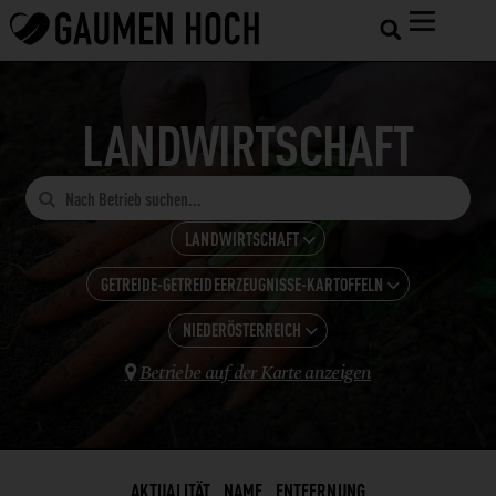
LANDWIRTSCHAFT

LANDWIRTSCHAFT

GETREIDE-GETREIDEERZEUGNISSE-KARTOFFELN
ALLE KATEGORIEN

GASTRONOMIE
NIEDERÖSTERREICH
ALLE ANZEIGEN

HOTELS
Betriebe auf der Karte anzeigen
BROT

KÄRNTEN
SHOPS UND VERARBEITUNG
EIER + EIPRODUKTE
NIEDERÖSTERREICH
LANDWIRTSCHAFT
ESSIG
OBERÖSTERREICH
WEINBAU
FEINKOSTERZEUGNISSE
AKTUALITÄT
NAME
ENTFERNUNG