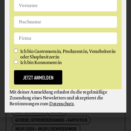
2000 Zissersdorf
Ich bin Gastronom:in, Produzent:in, Verarbeiter:in
oder Shopbesitzer:in
Ich bin Konsument:in
JETZT ANMELDEN
Mit deiner Anmeldung erlaubst du die regelmäßige
Zusendung eines Newsletters und akzeptierst die
WIESMAYER HOF
Bestimmungen zum
Datenschutz
.
EIER + EIPRODUKTE
GEMÜSE
GETREIDE, GETREIDEERZEUGNISSE + KARTOFFELN
WILDFLEISCH + WILDFLEISCHERZEUGNISSE