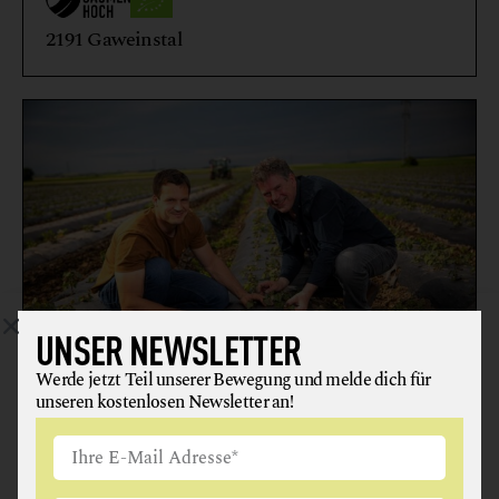
2191 Gaweinstal
UNSER NEWSLETTER
Werde jetzt Teil unserer Bewegung und melde dich für
BIOHOF ANZBÖCK
unseren kostenlosen Newsletter an!
GEMÜSE
GETREIDE, GETREIDEERZEUGNISSE + KARTOFFELN