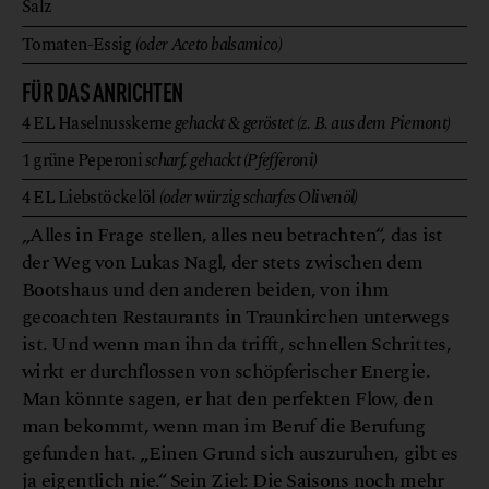
Salz
Tomaten-Essig
(oder Aceto balsamico)
FÜR DAS ANRICHTEN
4
EL
Haselnusskerne
gehackt & geröstet (z. B. aus dem Piemont)
1
grüne Peperoni
scharf, gehackt (Pfefferoni)
4
EL
Liebstöckelöl
(oder würzig scharfes Olivenöl)
„Alles in Frage stellen, alles neu betrachten“, das ist
der Weg von Lukas Nagl, der stets zwischen dem
Bootshaus und den anderen beiden, von ihm
gecoachten Restaurants in Traunkirchen unterwegs
ist. Und wenn man ihn da trifft, schnellen Schrittes,
wirkt er durchflossen von schöpferischer Energie.
Man könnte sagen, er hat den perfekten Flow, den
man bekommt, wenn man im Beruf die Berufung
gefunden hat. „Einen Grund sich auszuruhen, gibt es
ja eigentlich nie.“ Sein Ziel: Die Saisons noch mehr