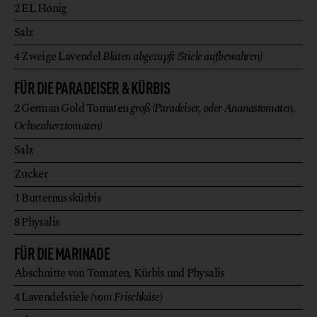
2
EL
Honig
Salz
4
Zweige
Lavendel
Blüten abgezupft (Stiele aufbewahren)
FÜR DIE PARADEISER & KÜRBIS
2
German Gold Tomaten
groß (Paradeiser, oder Ananastomaten,
Ochsenherztomaten)
Salz
Zucker
1
Butternusskürbis
8
Physalis
FÜR DIE MARINADE
Abschnitte von Tomaten, Kürbis und Physalis
4
Lavendelstiele
(vom Frischkäse)