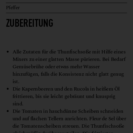
Pfeffer
ZUBEREITUNG
M
o
N
©
u
r
i
e
l
o
l
c
h
Alle Zutaten für die Thunfischsoße mit Hilfe eines
Mixers zu einer glatten Masse pürieren. Bei Bedarf
Gemüsebrühe oder etwas mehr Wasser
hinzufügen, falls die Konsistenz nicht glatt genug
ist.
Die Kapernbeeren und den Rucola in heißem Öl
frittieren, bis sie leicht gebräunt und knusprig
sind.
Die Tomaten in hauchdünne Scheiben schneiden
und auf flachen Tellern anrichten. Fleur de Sel über
die Tomatenscheiben streuen. Die Thunfischsoße