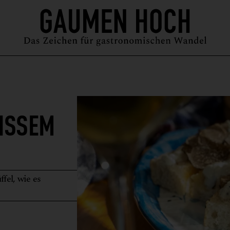
MAGAZIN
GUIDE
PODCAST
ÜBER UNS
SYMPOSIUM
SSEM T
fel, wie es