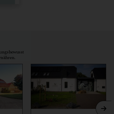
tungsbewusst
ernähren.