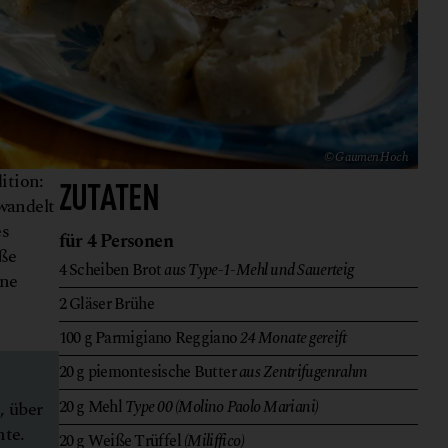
© Gaumen Hoch
ition:
ZUTATEN
wandelt
es
für 4 Personen
iße
4
Scheiben
Brot
aus Type-1-Mehl und Sauerteig
ine
2
Gläser
Brühe
100
g
Parmigiano Reggiano
24 Monate gereift
20
g
piemontesische Butter
aus Zentrifugenrahm
20
g
Mehl
Type 00 (Molino Paolo Mariani)
, über
nte.
20
g
Weiße Trüffel
(Miliffico)