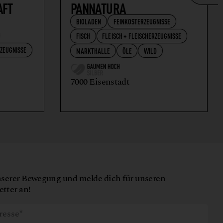
AFT
PANNATURA
BIOLADEN
FEINKOSTERZEUGNISSE
FISCH
FLEISCH + FLEISCHERZEUGNISSE
RZEUGNISSE
MARKTHALLE
ÖLE
WILD
7000 Eisenstadt
nserer Bewegung und melde dich für unseren
tter an!