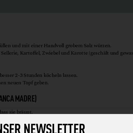
füllen und mit einer Handvoll grobem Salz würzen.
Sellerie, Kartoffel, Zwiebel und Karotte (geschält und gewa
esser 2–3 Stunden köcheln lassen.
nen neuen Topf geben.
IANCA MADRE)
ass sie bräunt.
NSER NEWSLETTER