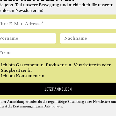
 gesiebte Brühe einrühren.
e jetzt Teil unserer Bewegung und melde dich für unseren
enlosen Newsletter an!
ügen.
ie Sauce eine cremige, samtige Konsistenzerreicht.
s sie leicht karamellisieren.
.
Ich bin Gastronom:in, Produzent:in, Verarbeiter:in oder
Shopbesitzer:in
rauflegen.
Ich bin Konsument:in
JETZT ANMELDEN
 TRÜFFEL
otto mit weißem Trüffel, wie es Trüffelpapst Luca Miliffi
einer Anmeldung erlaubst du die regelmäßige Zusendung eines Newsletters un
tierst die Bestimmungen zum
Datenschutz
.