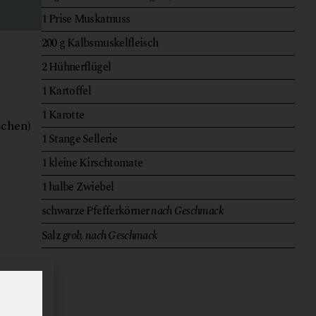
1
Prise
Muskatnuss
200
g
Kalbsmuskelfleisch
2
Hühnerflügel
1
Kartoffel
1
Karotte
schen)
1
Stange
Sellerie
1
kleine
Kirschtomate
1
halbe
Zwiebel
schwarze Pfefferkörner
nach Geschmack
Salz
grob, nach Geschmack