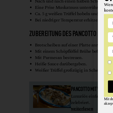
Nach und nach einen halben Schöpflöffel
Werd
Eine Prise Muskatnuss unterrühren.
kost
Ca. 5 g weißen Trüffel hobeln und hinzuf
Bei niedriger Temperatur erhitzen, bis d
ZUBEREITUNG DES PANCOTTO
Brotscheiben auf einer Platte anrösten, bi
Mit einem Schöpflöffel Brühe befeuchten
Mit Parmesan bestreuen.
Heiße Sauce darübergeben.
Weißer Trüffel großzügig in Scheiben da
PANCOTTO MIT WEISSEM
Luxuriös einfach: Panc
Mit d
zelebriert.
akzep
weiterlesen