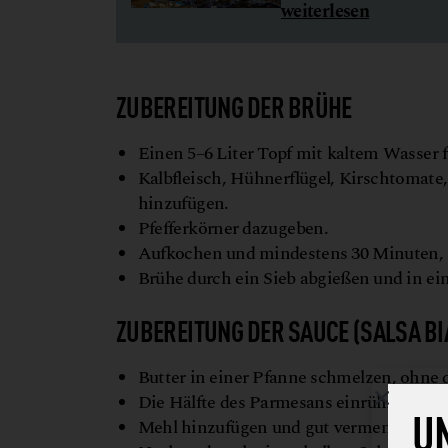
weiterlesen
ZUBEREITUNG DER BRÜHE
Einen 5–6 Liter Topf mit kaltem Wasser 
Kalbfleisch, Hühnerflügel, Kirschtomate, 
hinzufügen.
Pfefferkörner dazugeben.
Aufkochen und mindestens 30 Minuten, b
Brühe durch ein Sieb abgießen und in ei
ZUBEREITUNG DER SAUCE (SALSA B
Butter in einer Pfanne schmelzen, ohne d
Die Hälfte des Parmesans einrühren.
U
Mehl hinzufügen und gut vermengen.