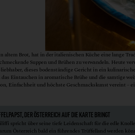
 altem Brot, hat in der italienischen Küche eine lange Trad
hlschmeckende Suppen und Brühen zu verwandeln. Heute ver
-liebhaber, dieses bodenständige Gericht in ein kulinarisch
s, das Eintauchen in aromatische Brühe und die samtige we
ition, Einfachheit und höchste Geschmackskunst vereint – e
FFELPAPST, DER ÖSTERREICH AUF DIE KARTE BRINGT
iffi spricht über seine tiefe Leidenschaft für die edle Knolle
arum Österreich bald ein führendes Trüffelland werden kön