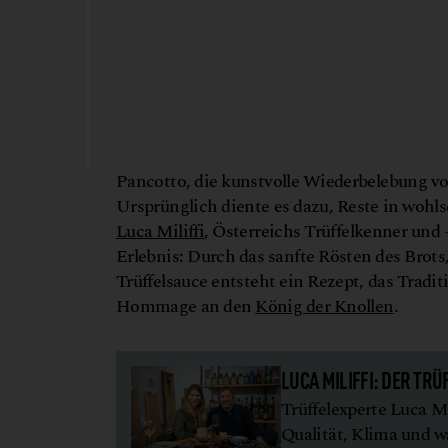
Pancotto, die kunstvolle Wiederbelebung von
Ursprünglich diente es dazu, Reste in wo
Luca Miliffi
, Österreichs Trüffelkenner und 
Erlebnis: Durch das sanfte Rösten des Brot
Trüffelsauce entsteht ein Rezept, das Trad
Hommage an den
König der Knollen
.
LUCA MILIFFI: DER TRÜ
Trüffelexperte Luca Mil
Qualität, Klima und w