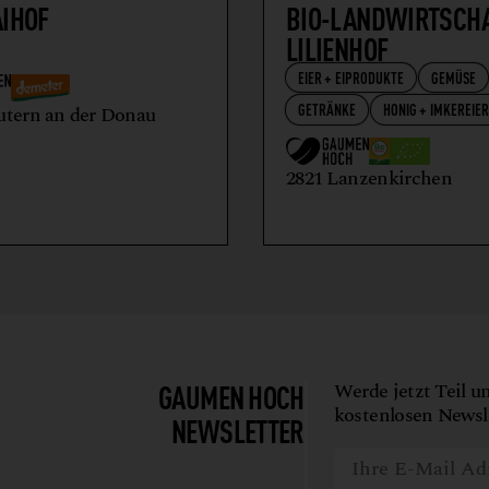
AIHOF
BIO-LANDWIRTSCH
LILIENHOF
EIER + EIPRODUKTE
GEMÜSE
GETRÄNKE
HONIG + IMKEREIE
utern an der Donau
2821 Lanzenkirchen
GAUMEN HOCH
Werde jetzt Teil u
kostenlosen Newsle
NEWSLETTER