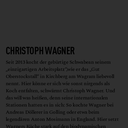
G
a
H
h
©
u
m
e
n
o
c
CHRISTOPH WAGNER
Seit 2013 kocht der gebürtige Schwabean seinem
„einzigartigen Arbeitsplatz“,wie er das „Gut
Oberstockstall“ in Kirchberg am Wagram liebevoll
nennt. Hier könne er sich wie sonst nirgends als
Koch entfalten, schwärmt Christoph Wagner. Und
das will was heißen, denn seine internationalen
Stationen hatten es in sich: So kochte Wagner bei
Andreas Döllerer in Golling oder etwa beim
legendären Anton Mosimann in England. Hier setzt
Wagners Küche stark auf den biodynamischen