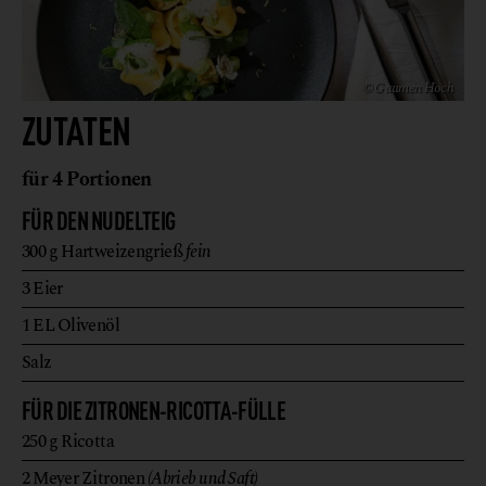
© Gaumen Hoch
ZUTATEN
für 4 Portionen
FÜR DEN NUDELTEIG
300
g
Hartweizengrieß
fein
3
Eier
1
EL
Olivenöl
Salz
FÜR DIE ZITRONEN-RICOTTA-FÜLLE
250
g
Ricotta
2
Meyer Zitronen
(Abrieb und Saft)