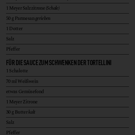
1
Meyer Salzzitrone
(Schale)
50
g
Parmesan
gerieben
1
Dotter
Salz
Pfeffer
FÜR DIE SAUCE ZUM SCHWENKEN DER TORTELLINI
1
Schalotte
70
ml
Weißwein
etwas
Gemüsefond
1
Meyer Zitrone
30
g
Butter
kalt
Salz
Pfeffer