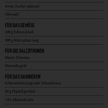
etwas
Zucker
optional
Olivenöl
FÜR DAS GEMÜSE
100
g
Erbsen
frisch
100
g
Blattspinat
jung
FÜR DIE SALZZITRONEN
Meyer Zitronen
Meersalz
grob
FÜR DAS GARNIEREN
Erbsentriebe
jung (oder Erbsenkresse)
20
g
Pignoli
geröstet
1
EL
Meersalz
fein