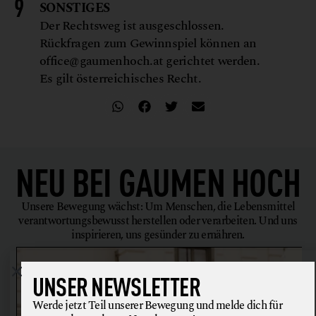
SONSTIGES
Der Rechtsweg ist ausgeschlossen.
Rückfragen zum Gewinnspiel können an
office@gaumenhoch.at gerichtet werden.
Es gilt österreichisches Recht.
NEU BEI
GAUMEN HOCH
Unsere Bewegung wächst: Um Menschen, die Lebensmittel
verantwortungsbewusst herstellen oder verarbeiten. Und uns
inspirieren, uns gesünder zu ernähren.
UNSER NEWSLETTER
Werde jetzt Teil unserer Bewegung und melde dich für