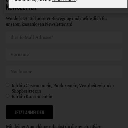
NEWSLETTER
Werde jetzt Teil unserer Bewegung und melde dich für
unseren kostenlosen Newsletter an!
Ich bin Gastronom:in, Produzent:in, Verarbeiter:in oder
Shopbesitzer:in
Ich bin Konsument:in
JETZT ANMELDEN
Mit deiner Anmeldung erlaubst du die regelmäßige