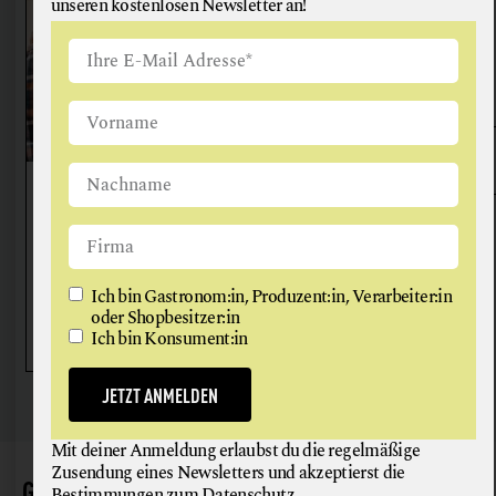
unseren kostenlosen Newsletter an!
ANGUS & ARTHUR
FLEISCH + FLEISCHERZEUGNISSE
Ich bin Gastronom:in, Produzent:in, Verarbeiter:in
2326 Maria Lanzendorf
oder Shopbesitzer:in
Ich bin Konsument:in
JETZT ANMELDEN
Mit deiner Anmeldung erlaubst du die regelmäßige
Zusendung eines Newsletters und akzeptierst die
GAUMEN HOCH
Bestimmungen zum
Datenschutz
.