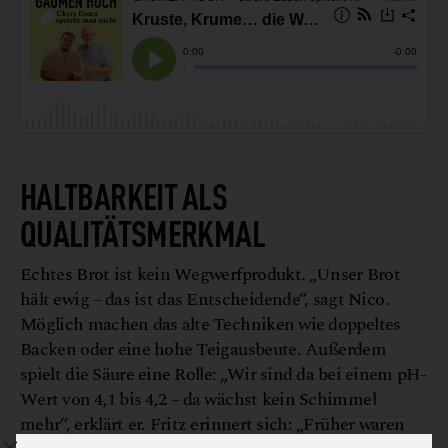
HALTBARKEIT ALS
QUALITÄTSMERKMAL
Echtes Brot ist kein Wegwerfprodukt. „Unser Brot
hält ewig – das ist das Entscheidende“, sagt Nico.
Möglich machen das alte Techniken wie doppeltes
Backen oder eine hohe Teigausbeute. Außerdem
spielt die Säure eine Rolle: „Wir sind da bei einem pH-
Wert von 4,1 bis 4,2 – da wächst kein Schimmel
mehr“, erklärt er. Fritz erinnert sich: „Früher waren