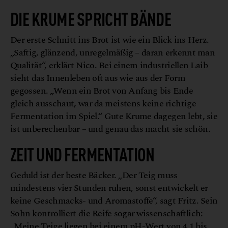
G
a
H
h
©
u
m
e
n
o
c
DIE KRUME SPRICHT BÄNDE
Der erste Schnitt ins Brot ist wie ein Blick ins Herz.
„Saftig, glänzend, unregelmäßig – daran erkennt man
Qualität“, erklärt Nico. Bei einem industriellen Laib
sieht das Innenleben oft aus wie aus der Form
gegossen. „Wenn ein Brot von Anfang bis Ende
gleich ausschaut, war da meistens keine richtige
Fermentation im Spiel.“ Gute Krume dagegen lebt, sie
ist unberechenbar – und genau das macht sie schön.
ZEIT UND FERMENTATION
Geduld ist der beste Bäcker. „Der Teig muss
mindestens vier Stunden ruhen, sonst entwickelt er
keine Geschmacks- und Aromastoffe“, sagt Fritz. Sein
Sohn kontrolliert die Reife sogar wissenschaftlich:
„Meine Teige liegen bei einem pH-Wert von 4,1 bis