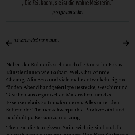
„Die Zeit kocht, sie ist die wahre Meisterin.“
Jeongkwan Snim
lag
© Veronique Hoegger/Echtzeit Verlag
Kulinarik wird zur Kunst…
Neben der Kulinarik steht auch die Kunst im Fokus.
Künstler:innen wie Barbara Wei, Chu Winnie
Cheung, Alix Arto und viele mehr entwickeln eigens
für den Abend handgefertigte Bestecke, Geschirr und
Textilien aus organischen Materialien, um das
Essenserlebnis zu transformieren. Alles unter dem
Schirm der Themenschwerpunkte Biodiversität und
nachhaltige Ressourcennutzung.
Themen, die Jeongkwan Snim wichtig sind und die