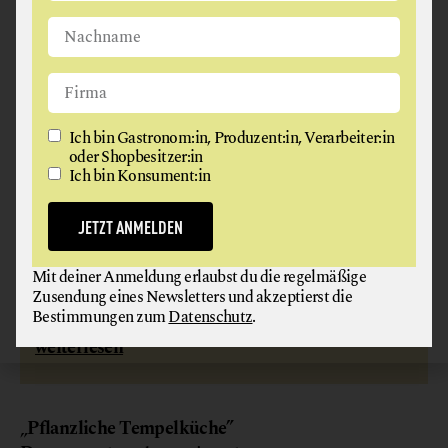
Ich bin Gastronom:in, Produzent:in, Verarbeiter:in
oder Shopbesitzer:in
Ich bin Konsument:in
JETZT ANMELDEN
HENRIETTE STADTHOTEL VIENNA
Georg und Verena verfolgen mit dem Wiener
Mit deiner Anmeldung erlaubst du die regelmäßige
Stadthotel Henriette ein konsequent ethisch
Zusendung eines Newsletters und akzeptierst die
Bestimmungen zum
Datenschutz
.
orientiertes Wirtschaftsmodell.
weiterlesen
„
Pflanzliche Tempelküche”