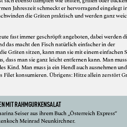
st sich ebenso dämpfen wie braten, grillen oder backe
men Jahreszeit schmeckt er hervorragend eingelegt i
chwinden die Gräten praktisch und werden ganz weic
ute fast immer geschröpft angeboten, dabei werden d
nd das macht den Fisch natürlich einfacher in der
e Gräten sitzen, kann man sie mit einem einfachen S
us, dass man sie ganz leicht entfernen kann. Man muss
jedes Kind. Man muss ja ein Hendl auch ausnehmen und
es Filet konsumieren. Übrigens: Hitze allein zerstört G
EN MIT RAHMGURKENSALAT
arina Seiser aus ihrem Buch „Österreich Express“
itzenkoch Meinrad Neunkirchner.