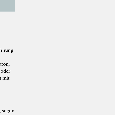
ichnung
kton,
 oder
m mit
, sagen