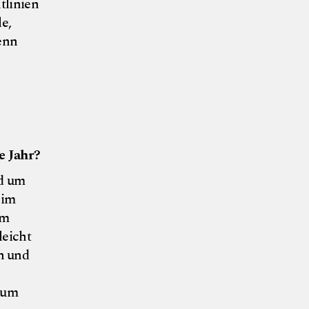
tlinien
e,
enn
e Jahr?
nd um
 im
im
leicht
n und
 zum