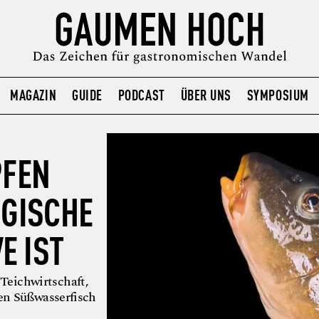
MAGAZIN
GUIDE
PODCAST
ÜBER UNS
SYMPOSIUM
PFEN
OGISCHE
E IST
 Teichwirtschaft,
en Süßwasserfisch