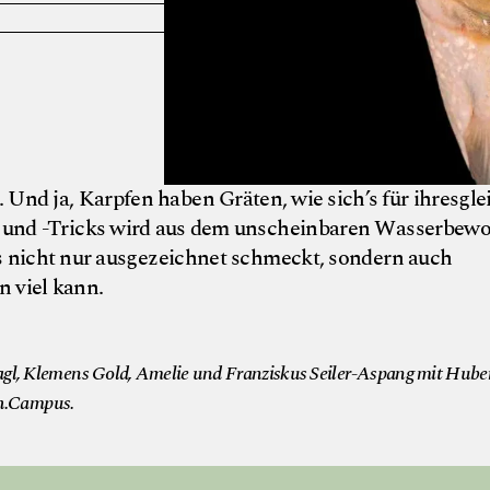
. Und ja, Karpfen haben Gräten, wie sich’s für ihresgl
s und -Tricks wird aus dem unscheinbaren Wasserbew
s nicht nur ausgezeichnet schmeckt, sondern auch
 viel kann.
© KochCampus/Ann
l, Klemens Gold, Amelie und Franziskus Seiler-Aspang mit Hube
ch.Campus.