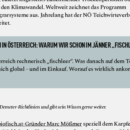
h den Klimawandel. Weltweit zeichnet das Programm
grarsysteme aus. Jahrelang hat der NÖ Teichwirtever
itet.
 IN ÖSTERREICH: WARUM WIR SCHON IM JÄNNER „FISCH
erreich rechnerisch „fischleer“. Was danach auf dem T
 sich global – und im Einkauf. Worauf es wirklich ank
© Wolfga
emeter-Richtlinien und gibt sein Wissen gerne weiter.
biofisch.at-Gründer Marc Mößmer
speziell dem Karpf