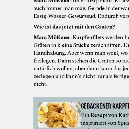
Marc Mößmer:
Im Prinzip nicht. Er läs
auch immer man mag. Gerade in der war
Essig-Wasser-Gewürzsud. Dadurch vers
Wie ist das jetzt mit den Gräten?
Marc Mößmer:
Karpfenfilets werden he
Gräten in kleine Stücke zerschnitten. U
Handhabung. Aber wenn man weiß, wo di
freilegen. Dann stehen die Gräten so ra
natürlich wollen, aber dann kann das 
zerlegen und kann’s nicht nur als fertig
nicht.
GEBACKENER KARPF
Ein Rezept von Kath
inspriniert von Sp