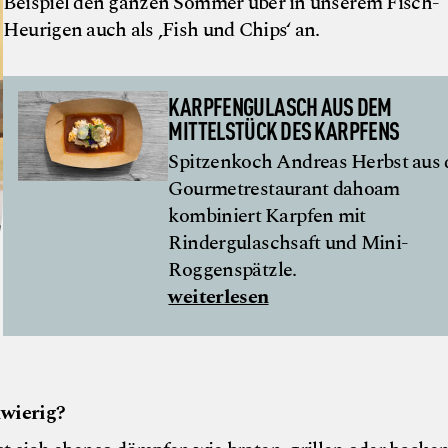
Beispiel den ganzen Sommer über in unserem Fisch-
Heurigen auch als ‚Fish und Chips‘ an.
KARPFENGULASCH AUS DEM
MITTELSTÜCK DES KARPFENS
Spitzenkoch Andreas Herbst aus
Gourmetrestaurant dahoam
kombiniert Karpfen mit
Rindergulaschsaft und Mini-
Roggenspätzle.
weiterlesen
hwierig?