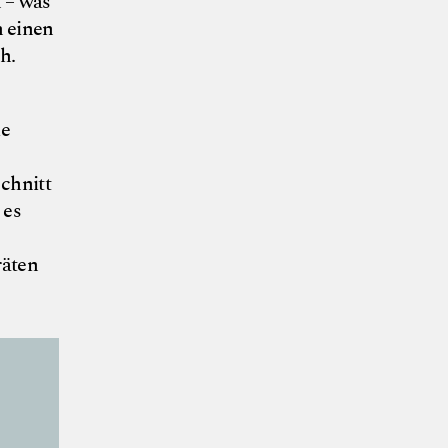
n – was
n einen
h.
ie
chnitt
 es
räten