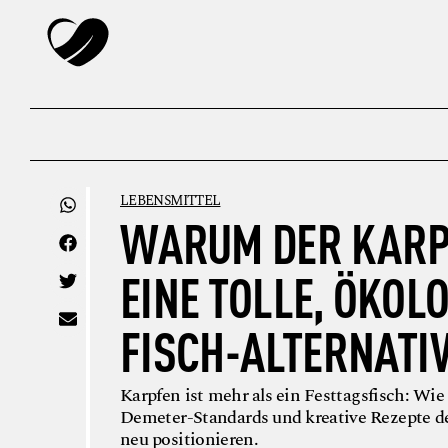
LEBENSMITTEL
WARUM DER KAR
EINE TOLLE, ÖKOL
FISCH-ALTERNATIV
Karpfen ist mehr als ein Festtagsfisch: Wie
Demeter-Standards und kreative Rezepte d
neu positionieren.