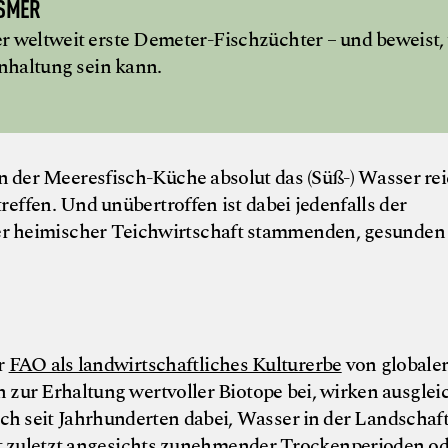
SMER
 weltweit erste Demeter-Fischzüchter – und beweist,
nhaltung sein kann.
n der Meeresfisch-Küche absolut das (Süß-) Wasser re
treffen. Und unübertroffen ist dabei jedenfalls der
ver heimischer Teichwirtschaft stammenden, gesunden
er
FAO als landwirtschaftliches Kulturerbe
von globale
 zur Erhaltung wertvoller Biotope bei, wirken ausgle
ch seit Jahrhunderten dabei, Wasser in der Landschaft
cht zuletzt angesichts zunehmender Trockenperioden o