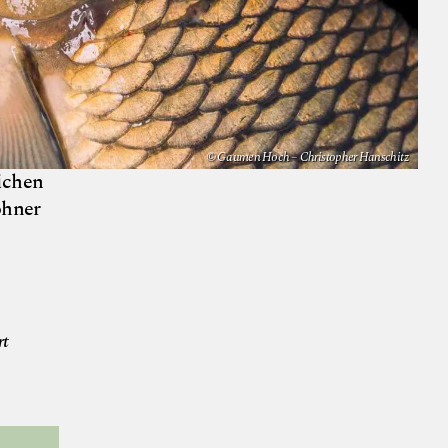
© Gaumen Hoch – Christopher Hanschitz
eichen
ohner
a Stöcher
rt