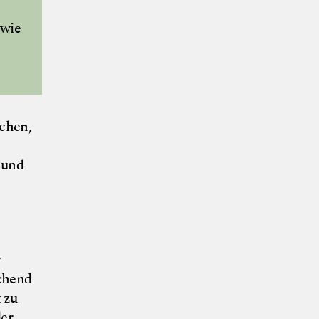
 wie
ichen,
 und
r
ichend
 zu
der