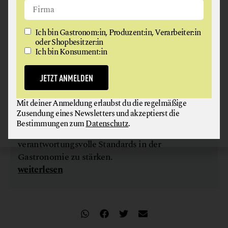
Ich bin Gastronom:in, Produzent:in, Verarbeiter:in
oder Shopbesitzer:in
Ich bin Konsument:in
JETZT ANMELDEN
METRO ÖSTERREICH UND GAUMEN HOCH BILDEN
WERTEALLIANZPARTNERSCHAFT
Mit deiner Anmeldung erlaubst du die regelmäßige
METRO Österreich und Gaumen Hoch gehen
Zusendung eines Newsletters und akzeptierst die
eine Werteallianzpartnerschaft ein, um Bio-
Bestimmungen zum
Datenschutz
.
Produkte, nachhaltige Beschaffung und
verantwortungsvolle Standards in der
Gastronomie zu stärken.
weiterlesen