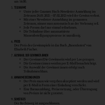
um 14:00.
TEILNAHME
Unter jeder Gaumen Hoch-Newsletter Anmeldung im
Zeitraum 24.01.2025 – 07.02.2025 wird der Gewinn verlost.
Mit einer Newsletter-Anmeldung im genannten
Zeitraum, nimmt man automatisch an der Verlosung teil.
Jede Person darf nur einmal teilnehmen.
Die Teilnahme über automatisierte
Massenbeteiligungsprozesse ist unzulässig.
PREIS
Der Preis des Gewinnspiels ist das Buch „Basenfasten“ von
Elisabeth Fischer.
AUSWAHL DER GEWINNER:INNEN
Der Gewinner/Die Gewinnerin wird per Los gezogen.
Die Gewinner:innen werden per E-Mail benachrichtigt.
Die Auswahl der Gewinner:innen erfolgt nach
Teilnahmeschluss.
ANNAHMEBEDINGUNGEN
Der Preis muss wie vergeben akzeptiert werden und wird
per E-Mail in Form einer Einladung verschickt.
Eine Barauszahlung, Preisersetzung, oder Übertragung
von Preisen ist nicht gestattet.
SONSTIGES
Der Rechtsweg ist ausgeschlossen.