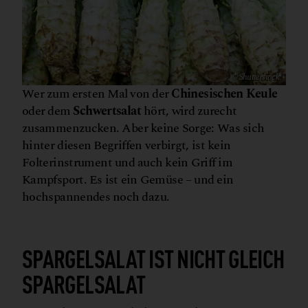
© Shutterstock
Wer zum ersten Mal von der
Chinesischen Keule
oder dem
Schwertsalat
hört, wird zurecht
zusammenzucken. Aber keine Sorge: Was sich
hinter diesen Begriffen verbirgt, ist kein
Folterinstrument und auch kein Griff im
Kampfsport. Es ist ein Gemüse – und ein
hochspannendes noch dazu.
C
a
©
a
n
v
SPARGELSALAT IST NICHT GLEICH
SPARGELSALAT