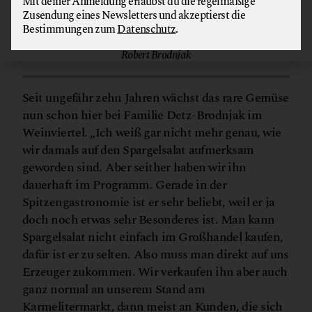
Mit deiner Anmeldung erlaubst du die regelmäßige
Großhandel kaufen, dafür ist er zu selten. Also
Zusendung eines Newsletters und akzeptierst die
muss man direkt auf uns Erzeuger zukommen.“
Bestimmungen zum
Datenschutz
.
Robert Brodnjak
Seit ungefähr zehn Jahren wächst das rare Gemüse
nun schon hier bei Familie Detz-Brodnjak im
Weinviertel. „Ich weiß gar nicht mehr genau, wie
wir damals auf den Spargelsalat aufmerksam
geworden sind. Aber seither haben wir ihn
dauerhaft im Programm. Gerade in der
Spitzengastronomie ist er sehr beliebt, weil er ja
doch noch etwas sehr Besonderes ist. Man kann
Spargelsalat nicht einfach im Großhandel kaufen,
dafür ist er zu selten. Also muss man direkt auf uns
Erzeuger zukommen. Wir verkaufen ihn aber auch
ganz normal an unserem Stand am
Karmelitermarkt, dann meist an Kunden, die sich