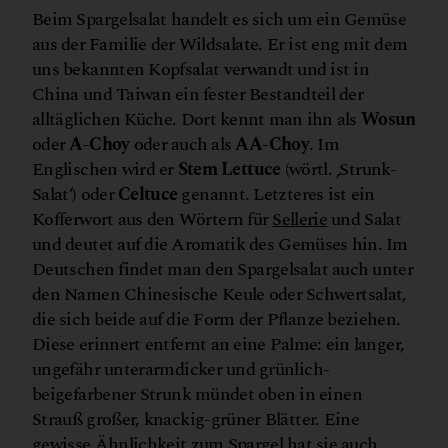
Beim Spargelsalat handelt es sich um ein Gemüse
aus der Familie der Wildsalate. Er ist eng mit dem
uns bekannten Kopfsalat verwandt und ist in
China und Taiwan ein fester Bestandteil der
alltäglichen Küche. Dort kennt man ihn als
Wosun
oder
A-Choy
oder auch als
AA-Choy
. Im
Englischen wird er
Stem Lettuce
(wörtl. ‚Strunk-
Salat‘) oder
Celtuce
genannt. Letzteres ist ein
Kofferwort aus den Wörtern für
Sellerie
und Salat
und deutet auf die Aromatik des Gemüses hin. Im
Deutschen findet man den Spargelsalat auch unter
den Namen Chinesische Keule oder Schwertsalat,
die sich beide auf die Form der Pflanze beziehen.
Diese erinnert entfernt an eine Palme: ein langer,
ungefähr unterarmdicker und grünlich-
beigefarbener Strunk mündet oben in einen
Strauß großer, knackig-grüner Blätter. Eine
gewisse Ähnlichkeit zum Spargel hat sie auch,