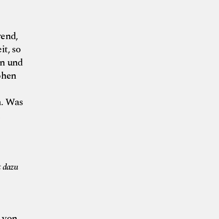
rend,
it, so
en und
ohen
n. Was
h
Nick Pulina
t dazu
g von