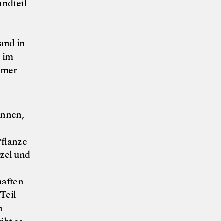
andteil
tand in
s im
mmer
önnen,
Pflanze
zel und
haften
Teil
n