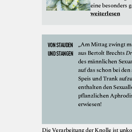
eine besonders 
weiterlesen
„Am Mittag zwingt man 
VON STAUDEN
aus Bertolt Brechts
Dr
UND STANGEN
des männlichen Sexual
auf das schon bei den
Speis und Trank aufz
enthalten den Sexuall
pflanzlichen Aphrodis
erwiesen!
Die Verarbeitung der Knolle ist unk