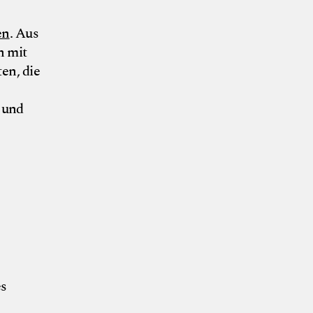
en
. Aus
h mit
en, die
 und
Nick Pulina
es