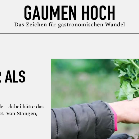
MAGAZIN
GUIDE
PODCAST
ÜBER UNS
SYMPOSIUM
R ALS
de – dabei hätte das
t. Von Stangen,