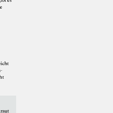
ibt es
ne
eicht
-
ht
kraut