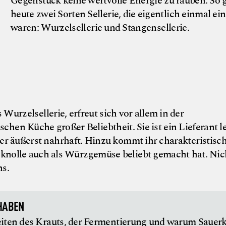
Gegenstück keine wertvolle Energie zu rauben. So g
heute zwei Sorten Sellerie, die eigentlich einmal ei
waren: Wurzelsellerie und Stangensellerie.
 Wurzelsellerie, erfreut sich vor allem in der
chen Küche großer Beliebtheit. Sie ist ein Lieferant l
r äußerst nahrhaft. Hinzu kommt ihr charakteristisch
eknolle auch als Würzgemüse beliebt gemacht hat. Nic
ns.
HABEN
iten des Krauts, der Fermentierung und warum Sauer