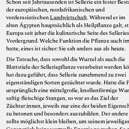
Schon seit Jahrtausenden ist Sellerie ein fester Best
der europäischen, nordafrikanischen und
vorderasiatischen
Landwirtschaft
. Während er im
alten Ägypten hauptsächlich als Heilpflanze galt, s
Europa seit jeher die kulinarische Seite des Sellerie
Vordergrund. Welche Funktion die Pflanze auch i
hatte, eines ist sicher: Sie sah anders aus als heute.
Die Tatsache, dass sowohl die Wurzel als auch die
Blattstiele der Selleriepflanze verarbeitet werden k
hat dazu geführt, dass Sellerie zunehmend zu zwei
©
i
c
k
u
l
i
n
eigenständigen Sorten gezüchtet wurde. Hatte die 
ursprünglich eine mittelgroße, knollenförmige Wur
saftig-fleischige Stangen, so war es das Ziel der
Züchter:innen, jeweils nur eine der beiden Eigensc
zu betonen und besonders auszubilden. Der andere 
sollte möglichst klein bleiben, um seinem jeweilige