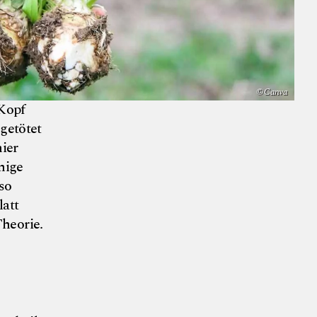
© Canva
 Kopf
getötet
ier
nige
so
latt
Theorie.