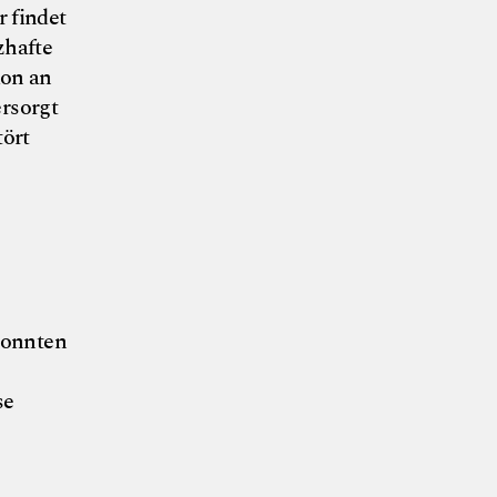
 findet
zhafte
ion an
ersorgt
tört
Nick Pulina
konnten
se