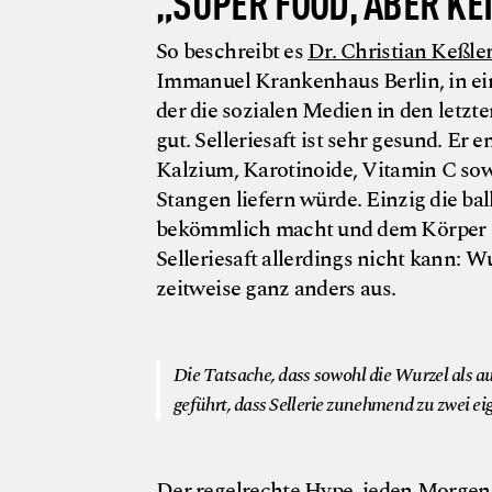
„SUPER FOOD, ABER KE
So beschreibt es
Dr. Christian Keßle
Immanuel Krankenhaus Berlin, in ein
der die sozialen Medien in den letzten
gut. Selleriesaft ist sehr gesund. Er 
Kalzium, Karotinoide, Vitamin C sow
Stangen liefern würde. Einzig die bal
bekömmlich macht und dem Körper hil
Selleriesaft allerdings nicht kann: 
zeitweise ganz anders aus.
Die Tatsache, dass sowohl die Wurzel als au
geführt, dass Sellerie zunehmend zu zwei e
Der regelrechte Hype, jeden Morgen e