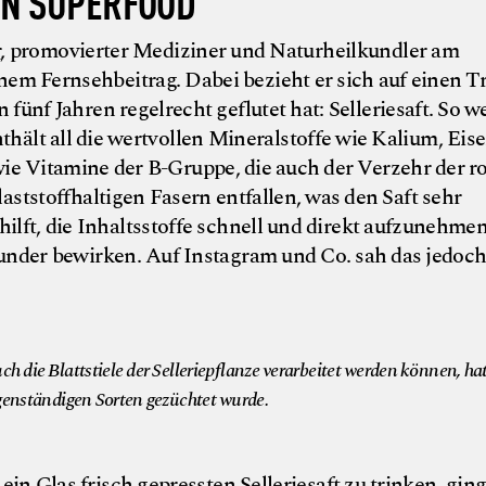
IN SUPERFOOD“
r
, promovierter Mediziner und Naturheilkundler am
em Fernsehbeitrag. Dabei bezieht er sich auf einen T
 fünf Jahren regelrecht geflutet hat: Selleriesaft. So we
enthält all die wertvollen Mineralstoffe wie Kalium, Eis
ie Vitamine der B-Gruppe, die auch der Verzehr der r
laststoffhaltigen Fasern entfallen, was den Saft sehr
ft, die Inhaltsstoffe schnell und direkt aufzunehme
Wunder bewirken. Auf Instagram und Co. sah das jedoc
© 
ch die Blattstiele der Selleriepflanze verarbeitet werden können, ha
igenständigen Sorten gezüchtet wurde.
in Glas frisch gepressten Selleriesaft zu trinken, gin