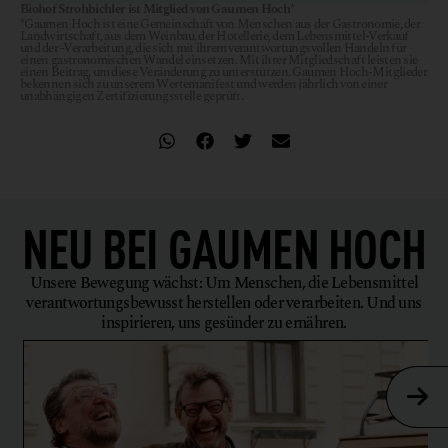
Biohof Strohbichler ist Mitglied von Gaumen Hoch*
*Gaumen Hoch ist eine Gemeinschaft von Menschen aus der Gastronomie, der
Landwirtschaft, aus dem Weinbau, der Hotellerie, dem Lebensmittel-Verkauf
und der -Verarbeitung, die sich mit ihrem verantwortungsvollen Handeln für
einen gastronomischen Wandel einsetzen. Mit ihrer Mitgliedschaft leisten sie
einen Beitrag, um diese Veränderung zu unterstützen. Gaumen Hoch-Mitglieder
bekennen sich zu unserem Wertemanifest und werden jährlich von einer
unabhängigen Zertifizierungsstelle geprüft.
NEU BEI
GAUMEN HOCH
Unsere Bewegung wächst: Um Menschen, die Lebensmittel
verantwortungsbewusst herstellen oder verarbeiten. Und uns
inspirieren, uns gesünder zu ernähren.