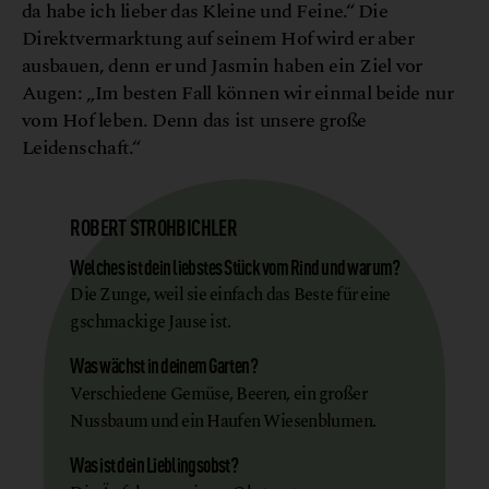
da habe ich lieber das Kleine und Feine.“ Die
Direktvermarktung auf seinem Hof wird er aber
ausbauen, denn er und Jasmin haben ein Ziel vor
Augen: „Im besten Fall können wir einmal beide nur
vom Hof leben. Denn das ist unsere große
Leidenschaft.“
ROBERT STROHBICHLER
Welches ist dein liebstes Stück vom Rind und warum?
Die Zunge, weil sie einfach das Beste für eine
gschmackige Jause ist.
Was wächst in deinem Garten?
Verschiedene Gemüse, Beeren, ein großer
Nussbaum und ein Haufen Wiesenblumen.
Was ist dein Lieblingsobst?