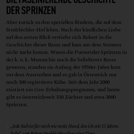
DER SPRINZEN
Aber zurück zu den speziellen Rindern, die auf dem
Strohbichler-Hof leben. Nach der kindlichen Liebe
auf den ersten Blick vertiefte sich Robert in die
Geschichte dieser Rasse und kam aus dem Staunen
nicht mehr heraus. Waren die Pustertaler Sprinzen in
der k. u. k.-Monarchie noch die beliebteste Rasse
gewesen, standen sie Anfang der 1950er-Jahre kurz
vor dem Aussterben und es gab in Österreich nur
noch 300 registrierte Kühe. Seit dem Jahr 2000
existiert ein Gen-Erhaltungsprogramm, und heute
gibt es österreichweit 350 Züchter und etwa 3000
Sprinzen.
© Biohof Strohbichler
„Jede Kuh ist für mich wie mein Hund, den ich seit 15 Jahren
habe“, sagt Robert Strohbichler über seine Tiere.