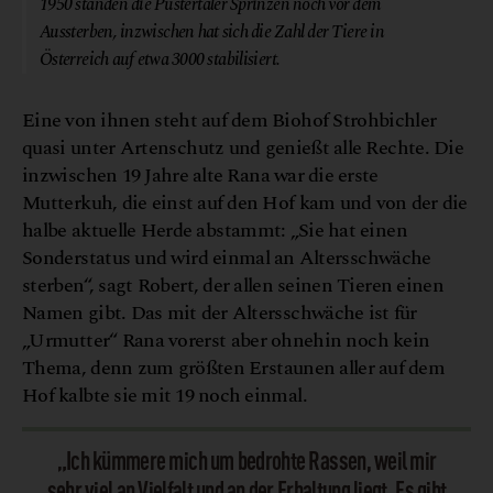
1950 standen die Pustertaler Sprinzen noch vor dem
Aussterben, inzwischen hat sich die Zahl der Tiere in
Österreich auf etwa 3000 stabilisiert.
Eine von ihnen steht auf dem Biohof Strohbichler
quasi unter Artenschutz und genießt alle Rechte. Die
inzwischen 19 Jahre alte Rana war die erste
Mutterkuh, die einst auf den Hof kam und von der die
halbe aktuelle Herde abstammt: „Sie hat einen
Sonderstatus und wird einmal an Altersschwäche
sterben“, sagt Robert, der allen seinen Tieren einen
Namen gibt. Das mit der Altersschwäche ist für
„Urmutter“ Rana vorerst aber ohnehin noch kein
Thema, denn zum größten Erstaunen aller auf dem
Hof kalbte sie mit 19 noch einmal.
„Ich kümmere mich um bedrohte Rassen, weil mir
sehr viel an Vielfalt und an der Erhaltung liegt. Es gibt