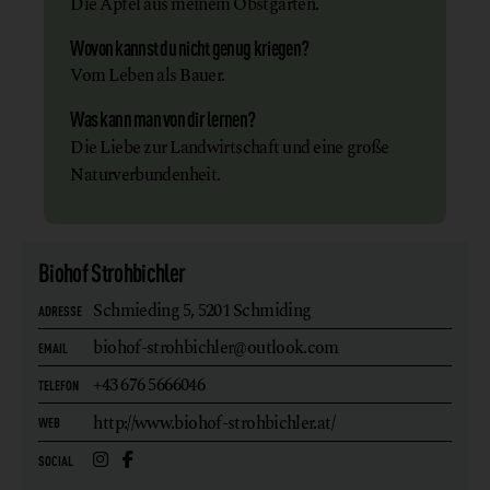
Die Äpfel aus meinem Obstgarten.
Wovon kannst du nicht genug kriegen?
Vom Leben als Bauer.
Was kann man von dir lernen?
Die Liebe zur Landwirtschaft und eine große
Naturverbundenheit.
Biohof Strohbichler
Schmieding 5,
5201 Schmiding
ADRESSE
biohof-strohbichler@outlook.com
EMAIL
+43 676 5666046
TELEFON
http://www.biohof-strohbichler.at/
WEB
SOCIAL