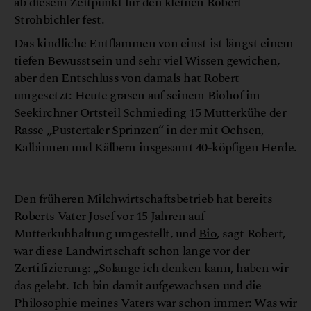
ab diesem Zeitpunkt für den kleinen Robert
Strohbichler fest.
Das kindliche Entflammen von einst ist längst einem
tiefen Bewusstsein und sehr viel Wissen gewichen,
aber den Entschluss von damals hat Robert
umgesetzt: Heute grasen auf seinem Biohof im
Seekirchner Ortsteil Schmieding 15 Mutterkühe der
Rasse „Pustertaler Sprinzen“ in der mit Ochsen,
Kalbinnen und Kälbern insgesamt 40-köpfigen Herde.
S
r
©
B
i
o
h
o
f
t
r
o
h
b
i
c
h
l
e
Den früheren Milchwirtschaftsbetrieb hat bereits
Roberts Vater Josef vor 15 Jahren auf
Mutterkuhhaltung umgestellt, und
Bio
, sagt Robert,
war diese Landwirtschaft schon lange vor der
Zertifizierung: „Solange ich denken kann, haben wir
das gelebt. Ich bin damit aufgewachsen und die
Philosophie meines Vaters war schon immer: Was wir