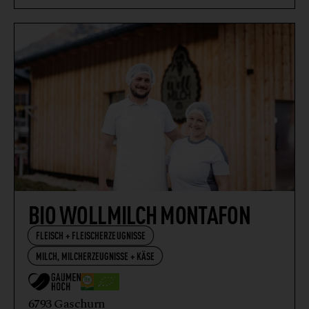
BIO WOLLMILCH MONTAFON
FLEISCH + FLEISCHERZEUGNISSE
MILCH, MILCHERZEUGNISSE + KÄSE
6793 Gaschurn