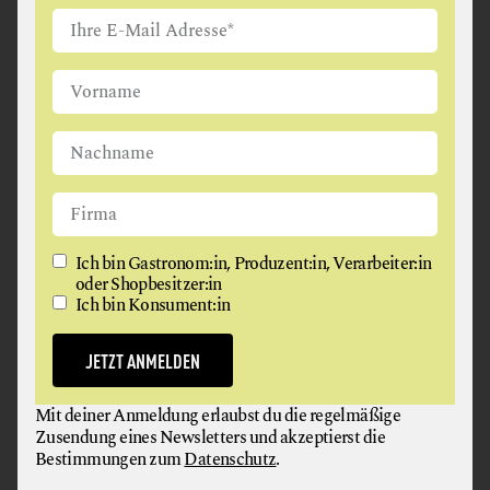
9112 Haberberg
Ich bin Gastronom:in, Produzent:in, Verarbeiter:in
oder Shopbesitzer:in
Ich bin Konsument:in
JETZT ANMELDEN
BIOHOF HAFNER
Mit deiner Anmeldung erlaubst du die regelmäßige
FLEISCH + FLEISCHERZEUGNISSE
Zusendung eines Newsletters und akzeptierst die
Bestimmungen zum
Datenschutz
.