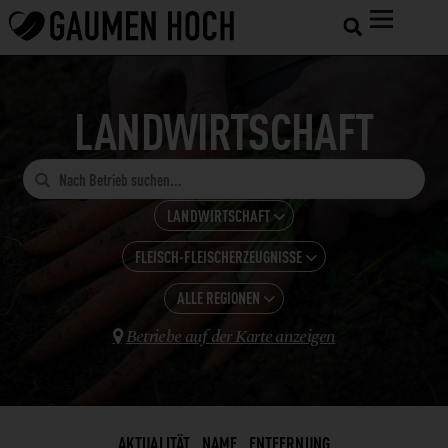
LANDWIRTSCHAFT

LANDWIRTSCHAFT

FLEISCH-FLEISCHERZEUGNISSE
ALLE KATEGORIEN

GASTRONOMIE
ALLE REGIONEN
ALLE ANZEIGEN

HOTELS
Betriebe auf der Karte anzeigen
BROT

BURGENLAND
SHOPS UND VERARBEITUNG
EIER + EIPRODUKTE
KÄRNTEN
LANDWIRTSCHAFT
ESSIG
NIEDERÖSTERREICH
WEINBAU
FEINKOSTERZEUGNISSE
AKTUALITÄT
NAME
ENTFERNUNG