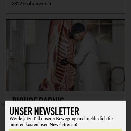
3822 Hohenwarth
BIOHOF PADNIG
UNSER NEWSLETTER
FLEISCH + FLEISCHERZEUGNISSE
MILCH, MILCHERZEUGNISSE + KÄSE
Werde jetzt Teil unserer Bewegung und melde dich für
unseren kostenlosen Newsletter an!