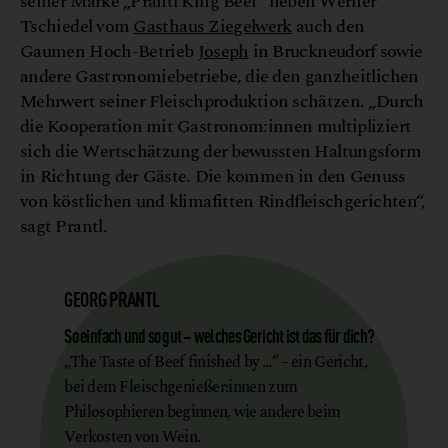
seiner Marke „Prantl King Beef“ neben Werner
Tschiedel vom
Gasthaus Ziegelwerk
auch den
Gaumen Hoch-Betrieb
Joseph
in Bruckneudorf sowie
andere Gastronomiebetriebe, die den ganzheitlichen
Mehrwert seiner Fleischproduktion schätzen. „Durch
die Kooperation mit Gastronom:innen multipliziert
sich die Wertschätzung der bewussten Haltungsform
in Richtung der Gäste. Die kommen in den Genuss
von köstlichen und klimafitten Rindfleischgerichten“,
sagt Prantl.
GEORG PRANTL
So einfach und so gut – welches Gericht ist das für dich?
„The Taste of Beef finished by …“ – ein Gericht,
bei dem Fleischgenießer:innen zum
Philosophieren beginnen, wie andere beim
Verkosten von Wein.