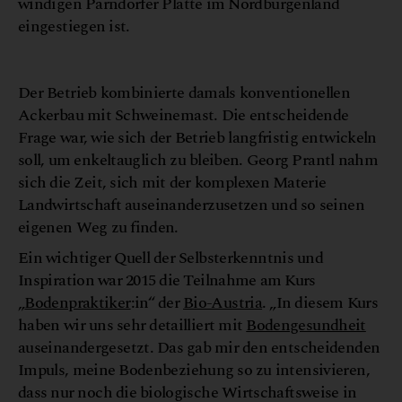
windigen Parndorfer Platte im Nordburgenland
eingestiegen ist.
r
©
M
a
r
t
i
n
G
r
a
s
s
b
e
r
g
e
Der Betrieb kombinierte damals konventionellen
Ackerbau mit Schweinemast. Die entscheidende
Frage war, wie sich der Betrieb langfristig entwickeln
soll, um enkeltauglich zu bleiben. Georg Prantl nahm
sich die Zeit, sich mit der komplexen Materie
Landwirtschaft auseinanderzusetzen und so seinen
eigenen Weg zu finden.
Ein wichtiger Quell der Selbsterkenntnis und
Inspiration war 2015 die Teilnahme am Kurs
„
Bodenpraktiker
:in“ der
Bio-Austria
. „In diesem Kurs
haben wir uns sehr detailliert mit
Bodengesundheit
auseinandergesetzt. Das gab mir den entscheidenden
Impuls, meine Bodenbeziehung so zu intensivieren,
dass nur noch die biologische Wirtschaftsweise in