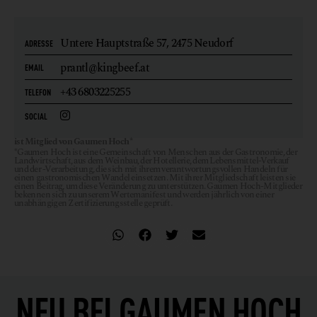
Untere Hauptstraße 57,
2475 Neudorf
ADRESSE
prantl@kingbeef.at
EMAIL
+43 6803225255
TELEFON
SOCIAL
ist Mitglied von Gaumen Hoch*
*Gaumen Hoch ist eine Gemeinschaft von Menschen aus der Gastronomie, der
Landwirtschaft, aus dem Weinbau, der Hotellerie, dem Lebensmittel-Verkauf
und der -Verarbeitung, die sich mit ihrem verantwortungsvollen Handeln für
einen gastronomischen Wandel einsetzen. Mit ihrer Mitgliedschaft leisten sie
einen Beitrag, um diese Veränderung zu unterstützen. Gaumen Hoch-Mitglieder
bekennen sich zu unserem Wertemanifest und werden jährlich von einer
unabhängigen Zertifizierungsstelle geprüft.
NEU BEI
GAUMEN HOCH