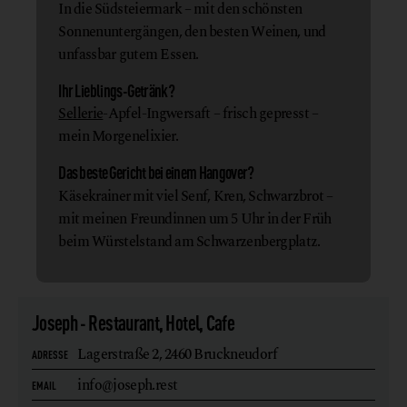
In die Südsteiermark – mit den schönsten
Sonnenuntergängen, den besten Weinen, und
unfassbar gutem Essen.
Ihr Lieblings-Getränk?
Sellerie
-Apfel-Ingwersaft – frisch gepresst –
mein Morgenelixier.
Das beste Gericht bei einem Hangover?
Käsekrainer mit viel Senf, Kren, Schwarzbrot –
mit meinen Freundinnen um 5 Uhr in der Früh
beim Würstelstand am Schwarzenbergplatz.
Joseph - Restaurant, Hotel, Cafe
Lagerstraße 2,
2460 Bruckneudorf
ADRESSE
info@joseph.rest
EMAIL