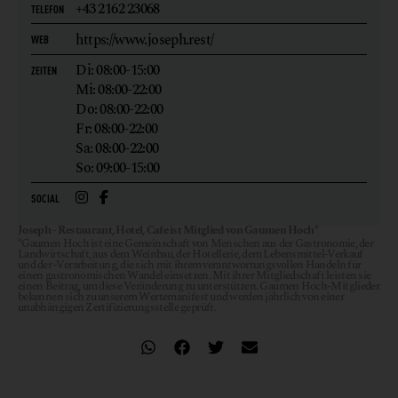
+43 2162 23068
TELEFON
https://www.joseph.rest/
WEB
Di: 08:00-15:00
ZEITEN
Mi: 08:00-22:00
Do: 08:00-22:00
Fr: 08:00-22:00
Sa: 08:00-22:00
So: 09:00-15:00
SOCIAL
Joseph - Restaurant, Hotel, Cafe ist Mitglied von Gaumen Hoch*
*Gaumen Hoch ist eine Gemeinschaft von Menschen aus der Gastronomie, der
Landwirtschaft, aus dem Weinbau, der Hotellerie, dem Lebensmittel-Verkauf
und der -Verarbeitung, die sich mit ihrem verantwortungsvollen Handeln für
einen gastronomischen Wandel einsetzen. Mit ihrer Mitgliedschaft leisten sie
einen Beitrag, um diese Veränderung zu unterstützen. Gaumen Hoch-Mitglieder
bekennen sich zu unserem Wertemanifest und werden jährlich von einer
unabhängigen Zertifizierungsstelle geprüft.