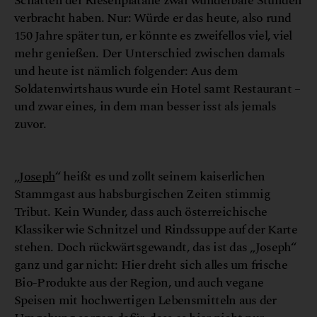
Schatten der Riesenplatane zwar wunderbare Stunden
verbracht haben. Nur: Würde er das heute, also rund
150 Jahre später tun, er könnte es zweifellos viel, viel
mehr genießen. Der Unterschied zwischen damals
und heute ist nämlich folgender: Aus dem
Soldatenwirtshaus wurde ein Hotel samt Restaurant –
und zwar eines, in dem man besser isst als jemals
zuvor.
J
h
©
o
s
e
p
„
Joseph
“ heißt es und zollt seinem kaiserlichen
Stammgast aus habsburgischen Zeiten stimmig
Tribut. Kein Wunder, dass auch österreichische
Klassiker wie Schnitzel und Rindssuppe auf der Karte
stehen. Doch rückwärtsgewandt, das ist das „Joseph“
ganz und gar nicht: Hier dreht sich alles um frische
Bio-Produkte aus der Region, und auch vegane
Speisen mit hochwertigen Lebensmitteln aus der