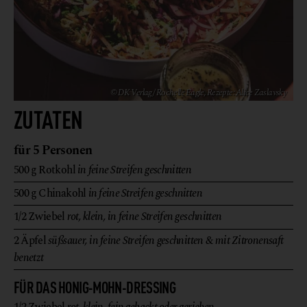
© DK Verlag/ Rochelle Eagle, Rezepte: Alice Zaslavsky
ZUTATEN
für 5 Personen
500
g
Rotkohl
in feine Streifen geschnitten
500
g
Chinakohl
in feine Streifen geschnitten
1/2
Zwiebel
rot, klein, in feine Streifen geschnitten
2
Äpfel
süßsauer, in feine Streifen geschnitten & mit Zitronensaft
benetzt
FÜR DAS HONIG-MOHN-DRESSING