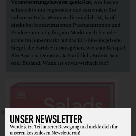
Verantwortungsbewusst genießen.
Am besten
schmeckt’s mit regionalen und saisonalen Bio-
Lebensmitteln. Wenn es dir möglich ist, kauf
direkt bei biozertifizierten Produzentinnen und
Produzenten ein, frag am Markt nach bio oder
achte im Supermarkt auf das EU-Bio-Siegel oder
Siegel, die darüber hinausgehen, wie zum Beispiel
Bio Austria, Demeter, Ja Natürlich, Erde & Saat
oder Bioland.
Wann ist etwas wirklich bio?
UNSER NEWSLETTER
Werde jetzt Teil unserer Bewegung und melde dich für
unseren kostenlosen Newsletter an!