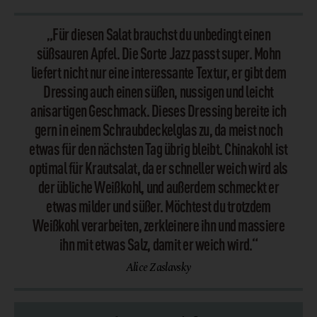
„Für diesen Salat brauchst du unbedingt einen
süßsauren Apfel. Die Sorte Jazz passt super. Mohn
liefert nicht nur eine interessante Textur, er gibt dem
Dressing auch einen süßen, nussigen und leicht
anisartigen Geschmack. Dieses Dressing bereite ich
gern in einem Schraubdeckelglas zu, da meist noch
etwas für den nächsten Tag übrig bleibt. Chinakohl ist
optimal für Krautsalat, da er schneller weich wird als
der übliche Weißkohl, und außerdem schmeckt er
etwas milder und süßer. Möchtest du trotzdem
Weißkohl verarbeiten, zerkleinere ihn und massiere
ihn mit etwas Salz, damit er weich wird.“
Alice Zaslavsky