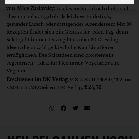
von Alice Zaslavsky:
In diesem Kochbuch dreht sich
alles um Salat. Egal ob als leichtes Frühstück,
gesunder Lunch oder sättigendes Abendessen: Mit 80
Rezepten findet sich ein Genuss für jeden Tag, denn
Salat geht immer. Dazu gibt es über 80 Dressing-
Ideen, die unzählige köstliche Kombinationen
ermöglichen. Die Salatideen sind größtenteils
vegetarisch – ideal für Flexitarier, Vegetarier und
Veganer.
Erschienen im DK Verlag.
978-3-8310-5068-0, 262 mm
x 208 mm, 240 Seiten, DK Verlag,
€ 26,50