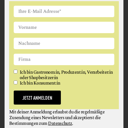
Ich bin Gastronom:in, Produzent:in, Verarbeiter:in
oder Shopbesitzer:in
Ich bin Konsument:in
© DK Verlag/ Rochelle Eagle, Rezepte: Alice Zaslavsky
JETZT ANMELDEN
ÜBER DAS BUCH „SALADS EVERY
DAY”
Mit deiner Anmeldung erlaubst du die regelmäßige
Zusendung eines Newsletters und akzeptierst die
Bestimmungen zum
Datenschutz
.
80 Rezepte für warme und kalte Tage