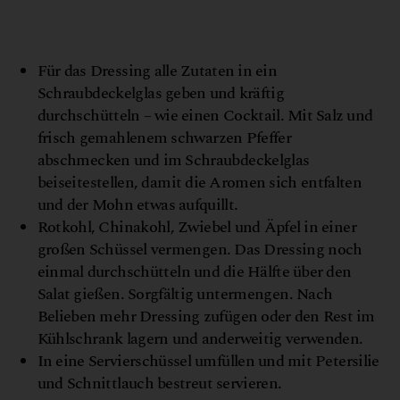
v
g
D
e
@
K
r
l
a
Für das Dressing alle Zutaten in ein
Schraubdeckelglas geben und kräftig
durchschütteln – wie einen Cocktail. Mit Salz und
frisch gemahlenem schwarzen Pfeffer
abschmecken und im Schraubdeckelglas
beiseitestellen, damit die Aromen sich entfalten
und der Mohn etwas aufquillt.
Rotkohl, Chinakohl, Zwiebel und Äpfel in einer
großen Schüssel vermengen. Das Dressing noch
einmal durchschütteln und die Hälfte über den
Salat gießen. Sorgfältig untermengen. Nach
Belieben mehr Dressing zufügen oder den Rest im
Kühlschrank lagern und anderweitig verwenden.
In eine Servierschüssel umfüllen und mit Petersilie
und Schnittlauch bestreut servieren.