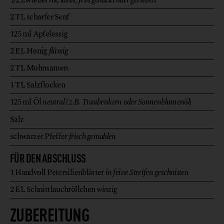
1/2
Zwiebel
rot, klein, fein gehackt oder gerieben
2
TL
scharfer Senf
125
ml
Apfelessig
2
EL
Honig
flüssig
2
TL
Mohnsamen
1
TL
Salzflocken
125
ml
Öl
neutral ( z.B. Traubenkern oder Sonnenblumenöl)
Salz
schwarzer Pfeffer
frisch gemahlen
FÜR DEN ABSCHLUSS
1
Handvoll
Petersilienblätter
in feine Streifen geschnitten
2
EL
Schnittlauchröllchen
winzig
ZUBEREITUNG