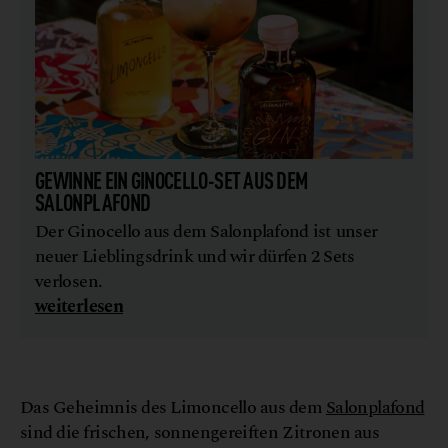
GEWINNE EIN GINOCELLO-SET AUS DEM
SALONPLAFOND
Der Ginocello aus dem Salonplafond ist unser
neuer Lieblingsdrink und wir dürfen 2 Sets
verlosen.
weiterlesen
G
a
H
h
©
u
m
e
n
o
c
Das Geheimnis des Limoncello aus dem
Salonplafond
sind die frischen, sonnengereiften Zitronen aus