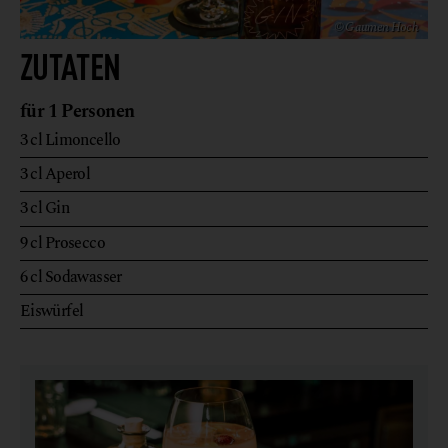
© Gaumen Hoch
ZUTATEN
für 1 Personen
3
cl
Limoncello
3
cl
Aperol
3
cl
Gin
9
cl
Prosecco
6
cl
Sodawasser
Eiswürfel