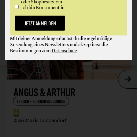
oder Shopbesitzer:in
Ich bin Konsument:in
JETZT ANMELDEN
Mit deiner Anmeldung erlaubst du die regelmäßige
Zusendung eines Newsletters und akzeptierst die
Bestimmungen zum
Datenschutz
.
ANGUS & ARTHUR
FLEISCH + FLEISCHERZEUGNISSE
2326 Maria Lanzendorf