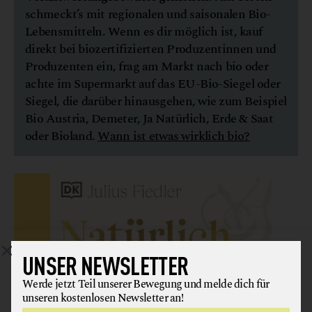
schmeckt’s mit regionalen und saisonalen Bio-
Lebensmitteln. Wenn es dir möglich ist, kauf
direkt bei biozertifizierten Produzentinnen und
Produzenten ein, frag am Markt nach bio oder
achte im Supermarkt auf das EU-Bio-Siegel oder
Siegel, die darüber hinausgehen, wie zum Beispiel
Bio Austria, Demeter, Ja Natürlich, Erde & Saat
oder Bioland.
Wann ist etwas wirklich bio?
UNSER NEWSLETTER
Werde jetzt Teil unserer Bewegung und melde dich für
unseren kostenlosen Newsletter an!