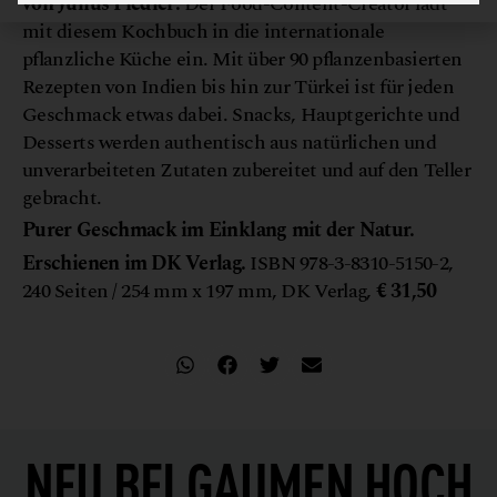
von Julius Fiedler:
Der Food-Content-Creator lädt
mit diesem Kochbuch in die internationale
pflanzliche Küche ein. Mit über 90 pflanzenbasierten
Rezepten von Indien bis hin zur Türkei ist für jeden
Geschmack etwas dabei. Snacks, Hauptgerichte und
Desserts werden authentisch aus natürlichen und
unverarbeiteten Zutaten zubereitet und auf den Teller
gebracht.
Purer Geschmack im Einklang mit der Natur.
Erschienen im DK Verlag.
ISBN 978-3-8310-5150-2,
240 Seiten / 254 mm x 197 mm, DK Verlag,
€ 31,50
NEU BEI
GAUMEN HOCH