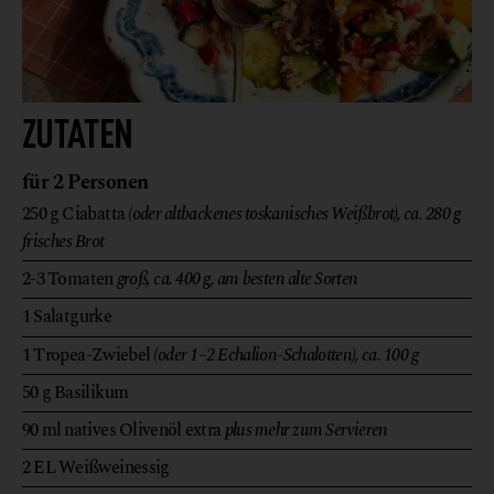
©
ZUTATEN
für 2 Personen
250
g
Ciabatta
(oder altbackenes toskanisches Weißbrot), ca. 280 g
frisches Brot
2-3
Tomaten
groß, ca. 400 g, am besten alte Sorten
1
Salatgurke
1
Tropea-Zwiebel
(oder 1–2 Echalion-Schalotten), ca. 100 g
50
g
Basilikum
90
ml
natives Olivenöl extra
plus mehr zum Servieren
2
EL
Weißweinessig