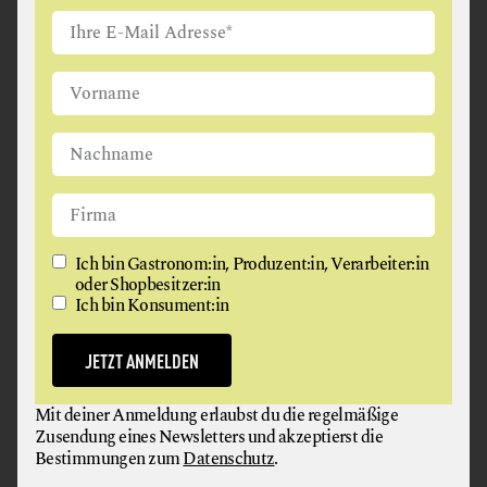
Ich bin Gastronom:in, Produzent:in, Verarbeiter:in
oder Shopbesitzer:in
Ich bin Konsument:in
© DK Verlag
JETZT ANMELDEN
ÜBER: „NATÜRLICH VEGAN“
Mit deiner Anmeldung erlaubst du die regelmäßige
Köstliche & ursprüngliche plantbased Rezepte aus
Zusendung eines Newsletters und akzeptierst die
aller Welt.
Bestimmungen zum
Datenschutz
.