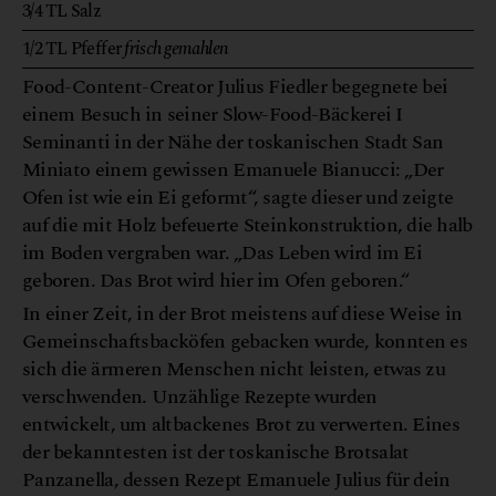
3/4
TL
Salz
1/2
TL
Pfeffer
frisch gemahlen
Food-Content-Creator Julius Fiedler begegnete bei
einem Besuch in seiner Slow-Food-Bäckerei I
Seminanti in der Nähe der toskanischen Stadt San
Miniato einem gewissen Emanuele Bianucci: „Der
Ofen ist wie ein Ei geformt“, sagte dieser und zeigte
auf die mit Holz befeuerte Steinkonstruktion, die halb
im Boden vergraben war. „Das Leben wird im Ei
geboren. Das Brot wird hier im Ofen geboren.“
In einer Zeit, in der Brot meistens auf diese Weise in
Gemeinschaftsbacköfen gebacken wurde, konnten es
sich die ärmeren Menschen nicht leisten, etwas zu
verschwenden. Unzählige Rezepte wurden
entwickelt, um altbackenes Brot zu verwerten. Eines
der bekanntesten ist der toskanische Brotsalat
Panzanella, dessen Rezept Emanuele Julius für dein