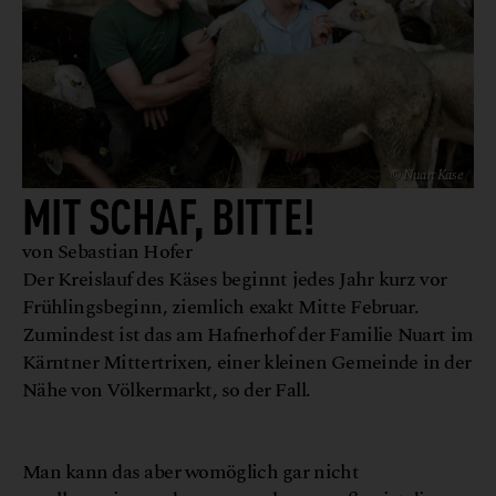
© Nuart Käse
MIT SCHAF, BITTE!
von Sebastian Hofer
Der Kreislauf des Käses beginnt jedes Jahr kurz vor
Frühlingsbeginn, ziemlich exakt Mitte Februar.
Zumindest ist das am Hafnerhof der Familie Nuart im
Kärntner Mittertrixen, einer kleinen Gemeinde in der
Nähe von Völkermarkt, so der Fall.
N
K
e
©
u
a
r
t
ä
s
Man kann das aber womöglich gar nicht