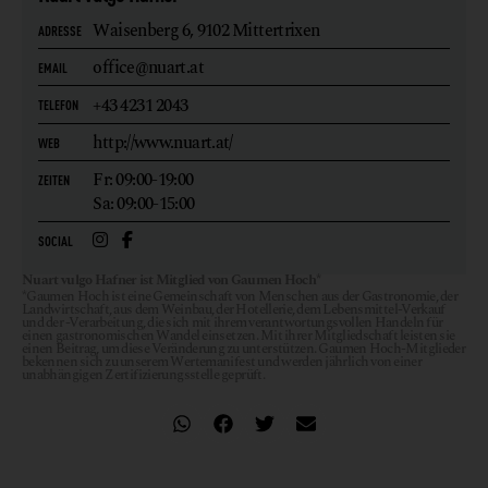
Waisenberg 6,
9102 Mittertrixen
ADRESSE
office@nuart.at
EMAIL
+43 4231 2043
TELEFON
http://www.nuart.at/
WEB
Fr: 09:00-19:00
ZEITEN
Sa: 09:00-15:00
SOCIAL
Nuart vulgo Hafner ist Mitglied von Gaumen Hoch*
*Gaumen Hoch ist eine Gemeinschaft von Menschen aus der Gastronomie, der
Landwirtschaft, aus dem Weinbau, der Hotellerie, dem Lebensmittel-Verkauf
und der -Verarbeitung, die sich mit ihrem verantwortungsvollen Handeln für
einen gastronomischen Wandel einsetzen. Mit ihrer Mitgliedschaft leisten sie
einen Beitrag, um diese Veränderung zu unterstützen. Gaumen Hoch-Mitglieder
bekennen sich zu unserem Wertemanifest und werden jährlich von einer
unabhängigen Zertifizierungsstelle geprüft.