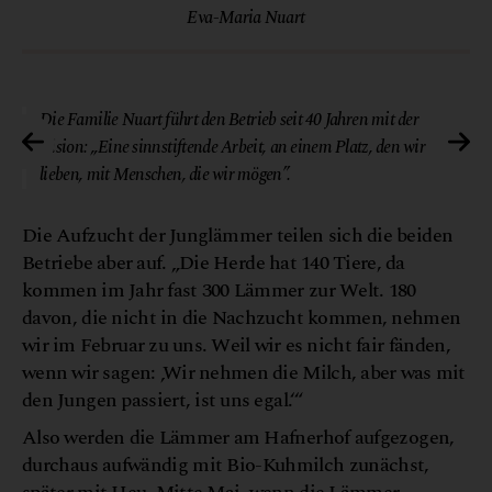
Eva-Maria Nuart
äse
© Nuart Käse
Die Familie Nuart führt den Betrieb seit 40 Jahren mit der
Vision: „Eine sinnstiftende Arbeit, an einem Platz, den wir
lieben, mit Menschen, die wir mögen”.
Die Aufzucht der Junglämmer teilen sich die beiden
Betriebe aber auf. „Die Herde hat 140 Tiere, da
kommen im Jahr fast 300 Lämmer zur Welt. 180
davon, die nicht in die Nachzucht kommen, nehmen
wir im Februar zu uns. Weil wir es nicht fair fänden,
wenn wir sagen: ‚Wir nehmen die Milch, aber was mit
den Jungen passiert, ist uns egal.‘“
Also werden die Lämmer am Hafnerhof aufgezogen,
durchaus aufwändig mit Bio-Kuhmilch zunächst,