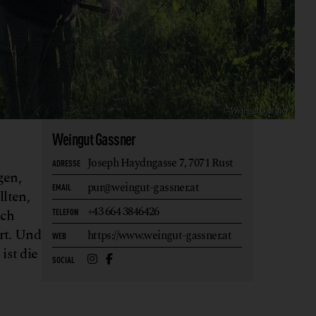
© Weingut Gassner
Weingut Gassner
Joseph Haydngasse 7,
7071 Rust
ADRESSE
gen,
pur@weingut-gassner.at
EMAIL
lten,
+43 664 3846426
ich
TELEFON
rt. Und
https://www.weingut-gassner.at/
WEB
ist die
SOCIAL