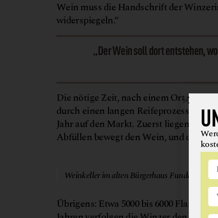
Wein muss die Handschrift der Winzerin
widerspiegeln.“
„Der Wein soll dort entstehen, w
Die nötige Zeit, nach einem Ort schme
U
durch einen langen Reifeprozess: „Die 
Jahr auf den Markt. Zuerst liegen sie la
Werd
Abfüllen bewegt den Wein, und das sch
kost
Weinkeller im alten Bürgerhaus Fundamente 
Übrigens: Etwa 5000 bis 6000 Flaschen 
Jahren verfolgen die Winzer den Ansatz