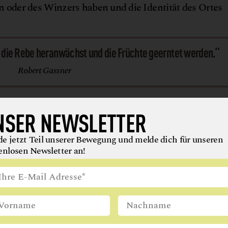
 oder des Winzers haben und die Identität des Ortes
o die Rebe heranwächst und die Früchte geerntet werden.“
Robert Gassner
cken zu können, gewährt der Teilzeit-Winzer seinen 
NSER NEWSLETTER
Rotweine kommen immer erst ab dem dritten oder vier
nge im Fass, danach mindestens ein Jahr in der Flasche
e jetzt Teil unserer Bewegung und melde dich für unseren
meckt man auch.“
enlosen Newsletter an!
© Weingu
aus 1524
werden im Jahr im Weingut Gassner produziert. Seit ei
: „Der Wein soll dort entstehen, wo die Rebe heranwä