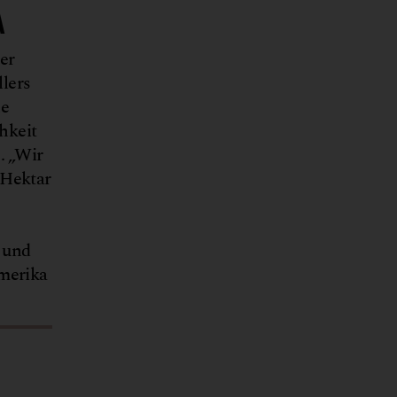
A
er
lers
ne
hkeit
. „Wir
 Hektar
 und
Amerika