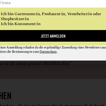
haben in einem Weinberg Amphoren vergraben und mit
n, wo er als Pflanze das ganze Jahr über gewachsen is
Ich bin Gastronom:in, Produzent:in, Verarbeiter:in oder
ient zugleich als natürliche Kühlung und ist fast das
Shopbesitzer:in
Ich bin Konsument:in
folgt ein langsamer, gleichmäßiger Gärungsprozess. S
nftsbezogene Weine.“
JETZT ANMELDEN
einer Anmeldung erlaubst du die regelmäßige Zusendung eines Newsletters un
tierst die Bestimmungen zum
Datenschutz
.
in der „Storchenstadt“ Rust hat ein flüssiges
 steckt unser ganzes Herzblut drin.”
EHEN
Hand an. „Es ist ein Unterschied, ob man zu Fuß durch 