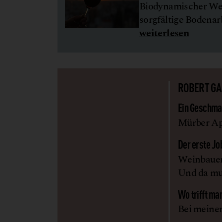
Biodynamischer Wei
sorgfältige Bodenar
weiterlesen
ROBERT G
Ein Geschmac
Mürber Apf
Der erste Jo
Weinbauer.
Und da mus
Wo trifft man
Bei meiner