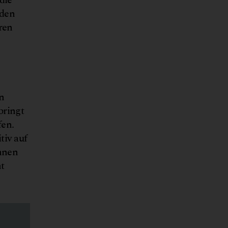
oden
ren
t Gassner
n
bringt
fen.
tiv auf
önnen
t