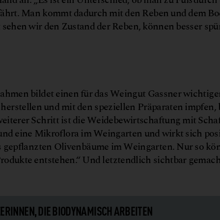
 fährt. Man kommt dadurch mit den Reben und dem B
t sehen wir den Zustand der Reben, können besser spü
© Weingu
nahmen bildet einen für das Weingut Gassner wichtige
erstellen und mit den speziellen Präparaten impfen, 
iterer Schritt ist die Weidebewirtschaftung mit Scha
und eine Mikroflora im Weingarten und wirkt sich posi
uns gepflanzten Olivenbäume im Weingarten. Nur so k
rodukte entstehen.“ Und letztendlich sichtbar gemach
ERINNEN, DIE BIO­DYNAMISCH ARBEITEN