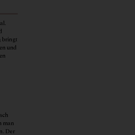
al.
d
n
bringt
hen und
den
nach
nn man
n. Der