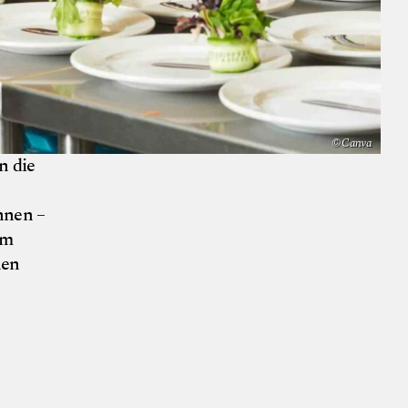
© Canva
n die
nnen –
em
hen