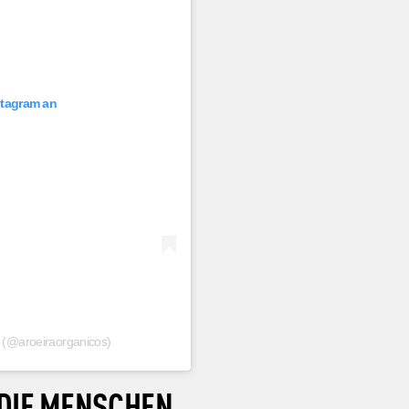
nstagram an
ia (@aroeiraorganicos)
DIE MENSCHEN