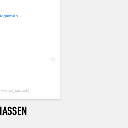
nstagram an
 (@biohof_taratsch)
 MASSEN