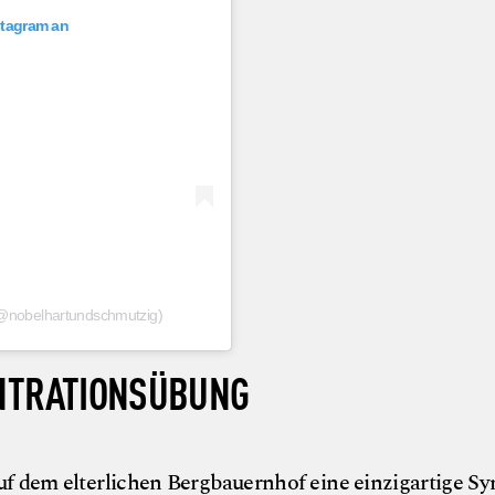
nstagram an
 (@nobelhartundschmutzig)
ENTRATIONSÜBUNG
f dem elterlichen Bergbauernhof eine einzigartige S