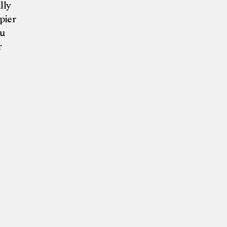
lly
pier
au
r