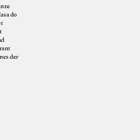
anze
Casa do
et
t
nd
rant
nes der