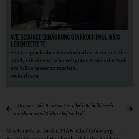
WIE GESUNDE ERNÄHRUNG STARKOCH PAUL IVÍCS
LEBEN RETTETE
Ein Gespräch über Transformation, Sinn und die
Kraft, mit einem Teller voll guten Essens die Welt
ein Stück besser zu machen.
weiterlesen
ch
© Gaumen Hoch
Im Demeter-Talk: ReinSaat-Gründerin Reinhild Frech-
Emmelmann und Küchenchef Paul Ivić.
Geschmack ist für den TIAN-Chef Erfahrung,
Beobachtung und Handwerk, nicht das Befolgen