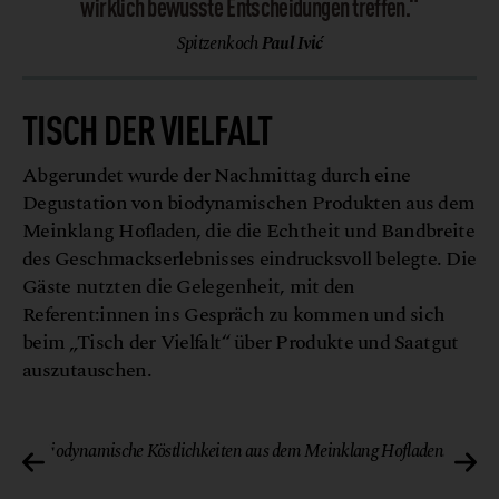
wirklich bewusste Entscheidungen treffen.“
Spitzenkoch
Paul Ivić
TISCH DER VIELFALT
Abgerundet wurde der Nachmittag durch eine
Degustation von biodynamischen Produkten aus dem
Meinklang Hofladen, die die Echtheit und Bandbreite
des Geschmackserlebnisses eindrucksvoll belegte. Die
Gäste nutzten die Gelegenheit, mit den
Referent:innen ins Gespräch zu kommen und sich
beim „Tisch der Vielfalt“ über Produkte und Saatgut
auszutauschen.
ch
© Gaumen Hoch
Biodynamische Köstlichkeiten aus dem Meinklang Hofladen.