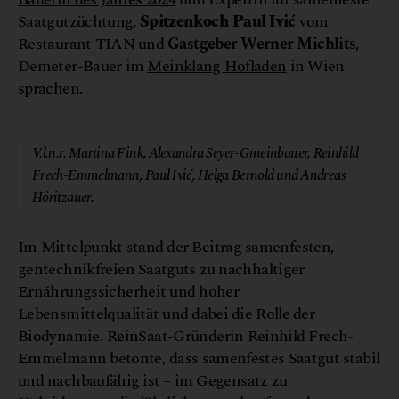
Saatgutzüchtung,
Spitzenkoch Paul Ivić
vom
Restaurant TIAN und
Gastgeber Werner Michlits
,
Demeter-Bauer im
Meinklang Hofladen
in Wien
sprachen.
© Gaumen Hoch
V.l.n.r. Martina Fink, Alexandra Seyer-Gmeinbauer, Reinhild
Frech-Emmelmann, Paul Ivić, Helga Bernold und Andreas
Höritzauer.
Im Mittelpunkt stand der Beitrag samenfesten,
gentechnikfreien Saatguts zu nachhaltiger
Ernährungssicherheit und hoher
Lebensmittelqualität und dabei die Rolle der
Biodynamie. ReinSaat-Gründerin Reinhild Frech-
Emmelmann betonte, dass samenfestes Saatgut stabil
und nachbaufähig ist – im Gegensatz zu