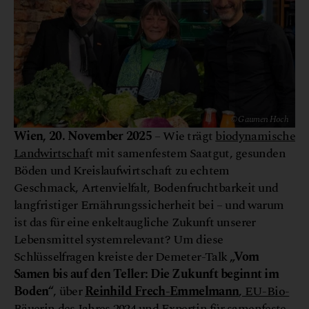
© Gaumen Hoch
Wien, 20. November 2025
– Wie trägt
biodynamische
Landwirtschaf
t mit samenfestem Saatgut, gesunden
Böden und Kreislaufwirtschaft zu echtem
Geschmack, Artenvielfalt, Bodenfruchtbarkeit und
langfristiger Ernährungssicherheit bei – und warum
ist das für eine enkeltaugliche Zukunft unserer
Lebensmittel systemrelevant? Um diese
Schlüsselfragen kreiste der Demeter-Talk
„Vom
Samen bis auf den Teller: Die Zukunft beginnt im
Boden“
, über
Reinhild Frech-Emmelmann
, EU-Bio-
Bäuerin des Jahres 2024
und Expertin für samenfeste