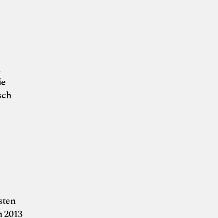
n
ie
sch
elzhammer
sten
m 2013