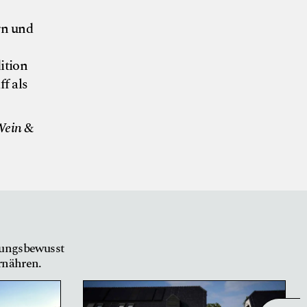
rn und
ition
f als
 Wein &
tungsbewusst
ernähren.