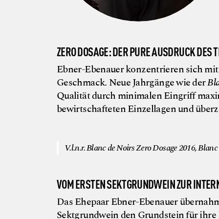
ZERO DOSAGE: DER PURE AUSDRUCK DES 
Ebner-Ebenauer konzentrieren sich mi
Geschmack. Neue Jahrgänge wie der
Bl
Qualität durch minimalen Eingriff max
bewirtschafteten Einzellagen und überz
V.l.n.r. Blanc de Noirs Zero Dosage 2016, Bla
VOM ERSTEN SEKTGRUNDWEIN ZUR INTE
Das Ehepaar Ebner-Ebenauer übernahm d
Sektgrundwein den Grundstein für ihr