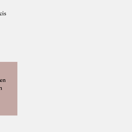
cis
men Hoch
nen
n