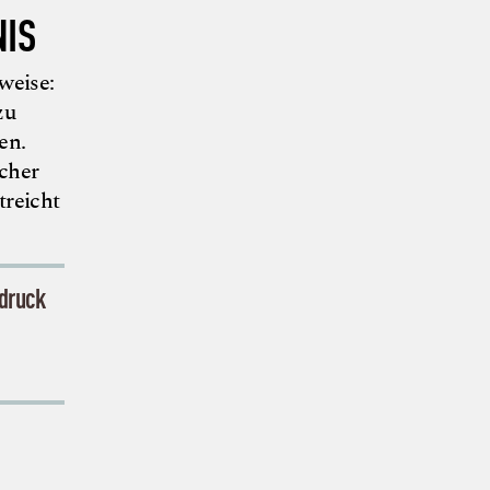
IS
weise:
zu
en.
cher
treicht
sdruck