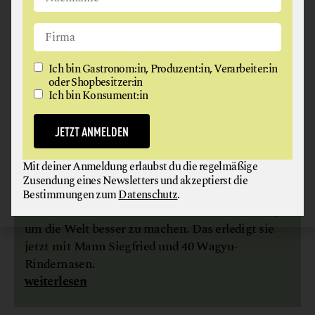
Ich bin Gastronom:in, Produzent:in, Verarbeiter:in
oder Shopbesitzer:in
Ich bin Konsument:in
JETZT ANMELDEN
Mit deiner Anmeldung erlaubst du die regelmäßige
Zusendung eines Newsletters und akzeptierst die
FINKUNDGUT
Bestimmungen zum
Datenschutz
.
Martina musste nicht Bundeskanzlerin werden,
um die Welt besser zu machen. Das erledigt sie
jetzt mit Mann Siegfried und 40 Wagyu-
Rindernasen.
weiterlesen