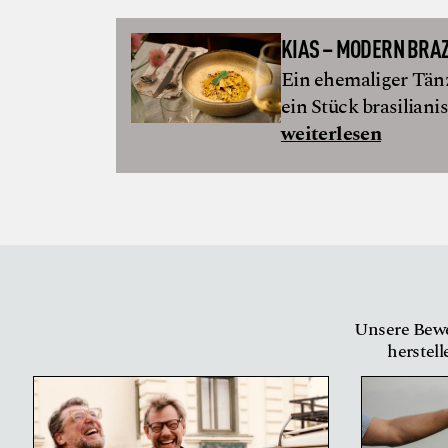
KIAS – MODERN BRA
Ein ehemaliger Tän
ein Stück brasiliani
weiterlesen
Unsere Bewe
herstell