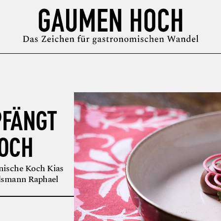
MAGAZIN
GUIDE
PODCAST
ÜBER UNS
SYMPOSIUM
PFÄNGT
KOCH
anische Koch Kias
ndsmann Raphael