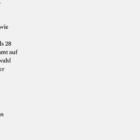
.
owie
ls 28
mmt auf
wahl
er
en