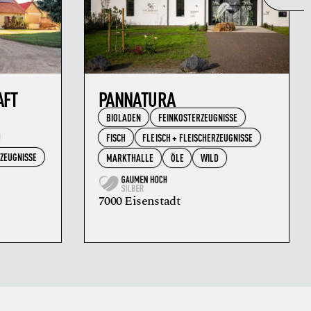
AFT
PANNATURA
BIOLADEN
FEINKOSTERZEUGNISSE
FISCH
FLEISCH + FLEISCHERZEUGNISSE
RZEUGNISSE
MARKTHALLE
ÖLE
WILD
7000 Eisenstadt