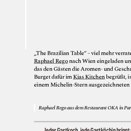
„The Brazilian Table“ – viel mehr verra
Raphael Rego
nach Wien eingeladen un
das den Gästen die Aromen- und Geschma
Burget dafür im
Kias Kitchen
begrüßt, i
einem Michelin-Stern ausgezeichneten 
Raphael Rego aus dem Restaurant OKA in Pari
„Jeder Gastkoch, jede Gastköchin bringt n