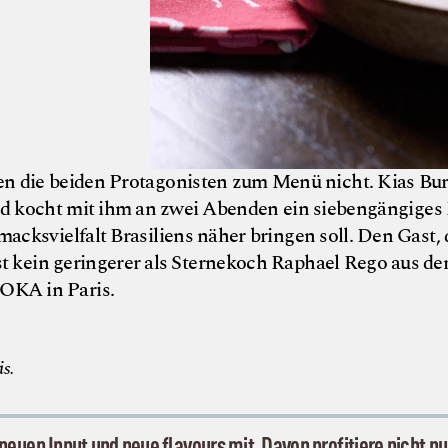
ten die beiden Protagonisten zum Menü nicht. Kias Bur
d kocht mit ihm an zwei Abenden ein siebengängiges
cksvielfalt Brasiliens näher bringen soll. Den Gast,
st kein geringerer als Sternekoch Raphael Rego aus d
OKA in Paris.
© Charlotte
s.
euen Input und neue flavours mit. Davon profitiere nicht nur