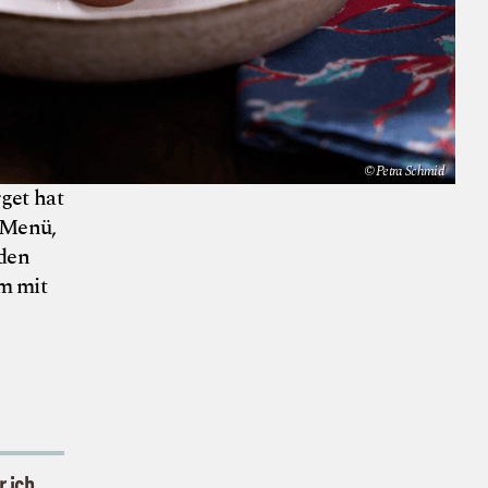
© Petra Schmid
get hat
 Menü,
 den
em mit
 Schousboe
 ich,