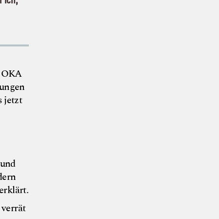
nt OKA
llungen
 jetzt
 und
dern
rklärt.
 verrät