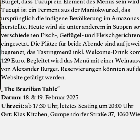
Burget, dass Tucupi ein Element des Menüs sein wird
Tucupi ist ein Ferment aus der Maniokwurzel, das
ursprünglich die indigene Bevölkerung im Amazonas
herstellte. Heute wird sie unter anderem in Suppen s
verschiedenen Fisch-, Geflügel- und Fleischgerichten
eingesetzt. Die Plätze für beide Abende sind auf jewei
begrenzt, das Tastingmenü inkl. Welcome-Drink ko
129 Euro. Begleitet wird das Menü mit einer Weinaus
von Alexander Burget. Reservierungen könnten auf d
Website
getätigt werden.
„
The Brazilian Table”
Datum:
18. & 19. Februar 2025
Uhrzeit:
ab 17:30 Uhr, letztes Seating um 20:00 Uhr
Ort:
Kias Kitchen, Gumpendorfer Straße 37, 1060 Wi