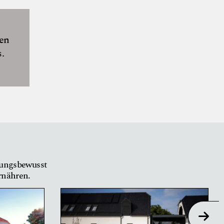
hen
.
tungsbewusst
ernähren.