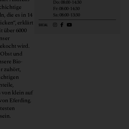
Do: 08:00-14:30
schichtige
Fr: 08:00-14:30
, die es in 14
Sa: 08:00-13:30
cken“, erklärt
SOCIAL
t über 6000
unser
gekocht wird.
-Obst und
nsere Bio-
r zuhört,
ichtigen
teile,
 von klein auf
von Eferding.
ntesten
 sein.