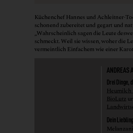
Küchenchef Hannes und Achleitner-Toch
schonend zubereitet und gegart und na
„Wahrscheinlich sagen die Leute deswege
schmeckt. Weil sie wissen, woher die Le
vermeintlich Einfachem wie einer Karot
ANDREAS A
Drei Dinge, 
Heumilch i
BioLutz
u
Landwirts
Dein Liebli
Melanzani