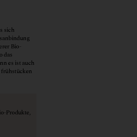
© Biohof Achleitner
s sich
hrsanbindung
erer Bio-
o das
nn es ist auch
n frühstücken
io-Produkte,