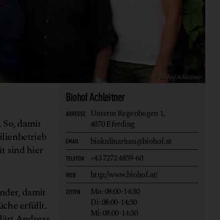
© Biohof Achleitner
Biohof Achleitner
Unterm Regenbogen 1,
ADRESSE
 So, damit
4070 Eferding
lienbetrieb
biokulinarium@biohof.at
EMAIL
t sind hier
+43 7272 4859-60
TELEFON
http://www.biohof.at/
WEB
ander, damit
Mo: 08:00-14:30
ZEITEN
Di: 08:00-14:30
he erfüllt.
Mi: 08:00-14:30
klärt Andreas