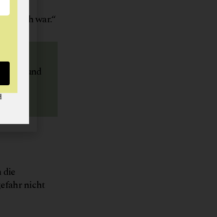
h viel
 einfach war.“
ermarkt und
d
 die
efahr nicht