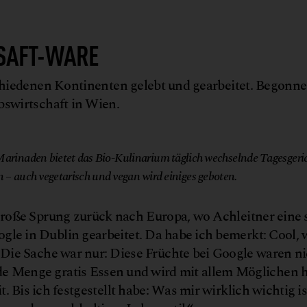
 SAFT-WARE
schiedenen Kontinenten gelebt und gearbeitet. Begonnen
bswirtschaft in Wien.
rinaden bietet das Bio-Kulinarium täglich wechselnde Tagesgeric
– auch vegetarisch und vegan wird einiges geboten.
oße Sprung zurück nach Europa, wo Achleitner eine st
oogle in Dublin gearbeitet. Da habe ich bemerkt: Cool,
 Die Sache war nur: Diese Früchte bei Google waren ni
e Menge gratis Essen und wird mit allem Möglichen ho
 Bis ich festgestellt habe: Was mir wirklich wichtig ist