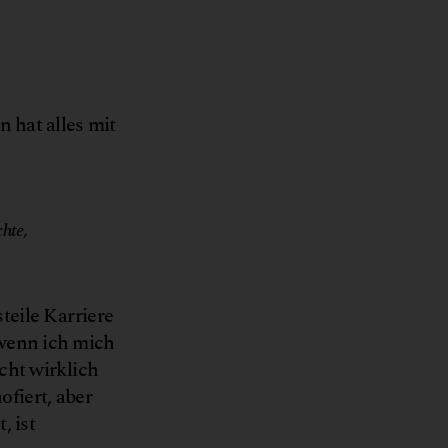
 hat alles mit
© Biohof Achleitner
hte,
eile Karriere
 wenn ich mich
cht wirklich
fiert, aber
, ist