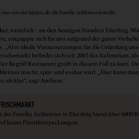
eine von vier Säulen, die die Familie Achleitner betreibt
Äcker, natürlich – an den heutigen Standort Eferding. Wa
te, entpuppte sich für uns aufgrund der guten Verke
as. „Also ideale Voraussetzungen für die Gründung uns
schemarkt befindet sich seit 2005 das Kulinarium, als
r Begriff Restaurant greift in diesem Fall zu kurz. De
Achleitner macht, spür- und essbar wird. „Hier kann ma
o, eh klar“, sagt Andreas.
 FRISCHMARKT
 der Familie Achleitner in Eferding bietet über 6000 B
nd kaum Plastikverpackungen.