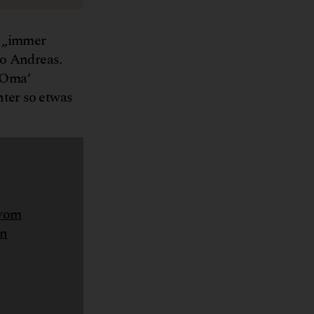
– „immer
so Andreas.
r Oma‘
nter so etwas
 vom
en