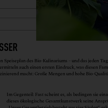
ESSER
n Speiseplan des Bio-Kulinariums – und das jeden Tag.
rmitteln auch einen ersten Eindruck, was diesen Fami
szinierend macht: Große Mengen und hohe Bio-Qualitä
Im Gegenteil: Fast scheint es, als bedingen sie ein
dieses ökologische Gesamtkunstwerk seine Ansprüc
„Unser Gesamtbetrieb besteht aus vier Säulen“, er