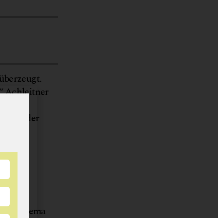
 überzeugt.
“ Achleitner
ts
egriff der
© Biohof Achleitner
Bio-
d das Thema