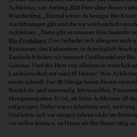
Achleitner, seit Anfang 2024 Herr über dieses viel
Wunderding. „Einmal wären da besagte Bio-Kisterln
Ausführungen gibt und die wir wöchentlich verschi
Achleitner. „Dann gibt es unseren Frischemarkt mi
Bio-Produkten
. Dort befindet sich übrigens auch 
Restaurant, das Kulinarium, in dem täglich frisch 
Zusätzlich haben wir unseren Großhandel mit Bio
©
i
o
h
o
f
h
l
e
i
t
n
e
Gemüse. Und das Herz von alledem ist natürlich u
Landwirtschaft auf rund 85 Hektar.“ Wer Achleitne
merkt schnell: Der 38-Jährige kennt diesen vielsch
Betrieb in- und auswendig. Jahreszahlen, Prozentan
Mengenangaben: Es ist, als hätte Achleitner all das
aufgesogen. Dabei war er jahrelang weit, weit weg 
Und hätte sich vor einigen Jahren nicht im Entfer
vorstellen können, zu Hause als Bio-Bauer tätig zu