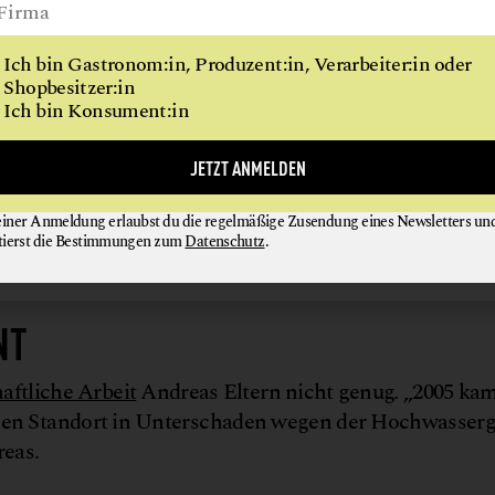
 „Dadurch haben sie sich gegenseitig motiviert und auc
ble geleistet – auch wenn das damals alles andere als
Ich bin Gastronom:in, Produzent:in, Verarbeiter:in oder
Shopbesitzer:in
Ich bin Konsument:in
betreibt eine Bio-Landwirtschaft mit Restaurant, Sup
JETZT ANMELDEN
age sind humusreiche Böden, die Kompost brauchen.
einer Anmeldung erlaubst du die regelmäßige Zusendung eines Newsletters un
tierst die Bestimmungen zum
Datenschutz
.
NT
aftliche Arbeit
Andreas Eltern nicht genug. „2005 kam
gen Standort in Unterschaden wegen der Hochwasserg
reas.