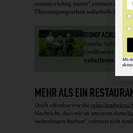
extrem wichtig waren“, erinnert er sich.
Überzeugungsarbeit außerhalb dieser Bub
BIOHOF ACHLEITNER
Familie Achleitner 
Großhandel. Grundl
weiterlesen
Mit d
akzep
MEHR ALS EIN RESTAURA
Doch offenbar war die
reine landwirtsch
Nachricht, dass wir an unserem damali
weiterbauen durften“, erinnert sich And