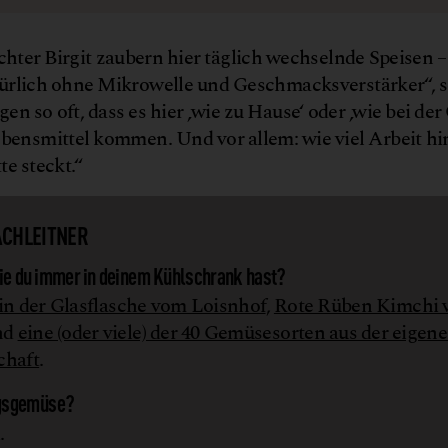
ter Birgit zaubern hier täglich wechselnde Speisen 
türlich ohne Mikrowelle und Geschmacksverstärker“, 
n so oft, dass es hier ‚wie zu Hause‘ oder ‚wie bei de
bensmittel kommen. Und vor allem: wie viel Arbeit hi
te steckt.“
CHLEITNER
die du immer in deinem Kühlschrank hast?
n der Glasflasche vom Loisnhof
,
Rote Rüben Kimchi
nd
eine (oder viele) der 40 Gemüsesorten aus der eigen
chaft
.
ngsgemüse?
.