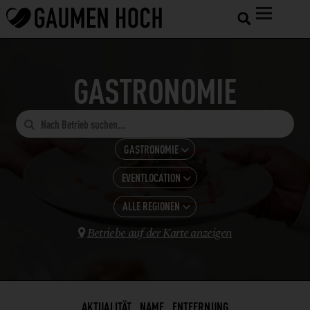
GASTRONOMIE

GASTRONOMIE

EVENTLOCATION
ALLE KATEGORIEN

GASTRONOMIE
ALLE REGIONEN
ALLE ANZEIGEN

HOTELS
Betriebe auf der Karte anzeigen
BAR

NIEDERÖSTERREICH
SHOPS UND VERARBEITUNG
BISTRO
OBERÖSTERREICH
LANDWIRTSCHAFT
BUSCHENSCHANK
SALZBURG
WEINBAU
CAFÉ
AKTUALITÄT
NAME
ENTFERNUNG