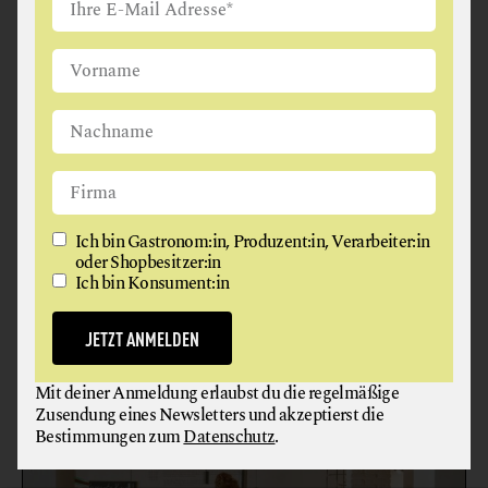
Ich bin Gastronom:in, Produzent:in, Verarbeiter:in
oder Shopbesitzer:in
VINZENZ PAULI
Ich bin Konsument:in
EVENTLOCATION
GASTHAUS
RESTAURANT
JETZT ANMELDEN
Mit deiner Anmeldung erlaubst du die regelmäßige
3100 St. Pölten
Zusendung eines Newsletters und akzeptierst die
Bestimmungen zum
Datenschutz
.