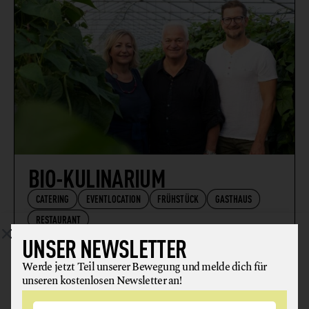
BIO-KULINARIUM
CATERING
EVENTLOCATION
FRÜHSTÜCK
GASTHAUS
RESTAURANT
UNSER NEWSLETTER
4070 Eferding
Werde jetzt Teil unserer Bewegung und melde dich für
unseren kostenlosen Newsletter an!