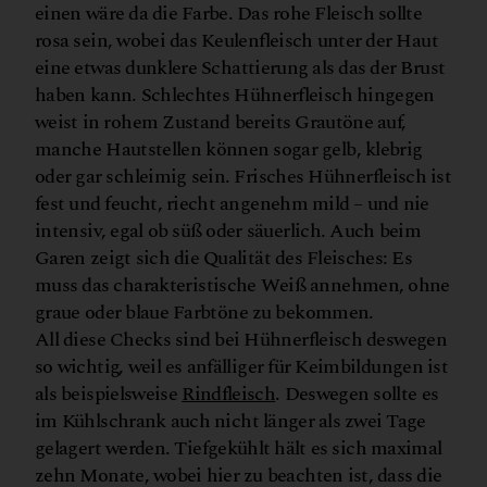
einen wäre da die Farbe. Das rohe Fleisch sollte
rosa sein, wobei das Keulenfleisch unter der Haut
eine etwas dunklere Schattierung als das der Brust
haben kann. Schlechtes Hühnerfleisch hingegen
weist in rohem Zustand bereits Grautöne auf,
manche Hautstellen können sogar gelb, klebrig
oder gar schleimig sein. Frisches Hühnerfleisch ist
fest und feucht, riecht angenehm mild – und nie
intensiv, egal ob süß oder säuerlich. Auch beim
Garen zeigt sich die Qualität des Fleisches: Es
muss das charakteristische Weiß annehmen, ohne
graue oder blaue Farbtöne zu bekommen.
All diese Checks sind bei Hühnerfleisch deswegen
so wichtig, weil es anfälliger für Keimbildungen ist
als beispielsweise
Rindfleisch
. Deswegen sollte es
im Kühlschrank auch nicht länger als zwei Tage
gelagert werden. Tiefgekühlt hält es sich maximal
zehn Monate, wobei hier zu beachten ist, dass die