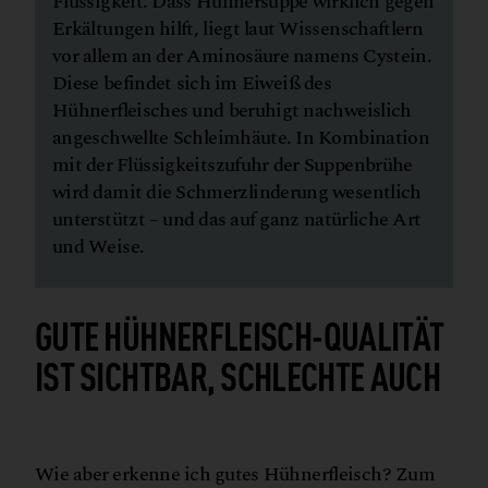
Flüssigkeit. Dass Hühnersuppe wirklich gegen
Erkältungen hilft, liegt laut Wissenschaftlern
vor allem an der Aminosäure namens Cystein.
Diese befindet sich im Eiweiß des
Hühnerfleisches und beruhigt nachweislich
angeschwellte Schleimhäute. In Kombination
mit der Flüssigkeitszufuhr der Suppenbrühe
wird damit die Schmerzlinderung wesentlich
unterstützt – und das auf ganz natürliche Art
und Weise.
GUTE HÜHNERFLEISCH-QUALITÄT
IST SICHTBAR, SCHLECHTE AUCH
P
x
B
n
©
e
e
l
s
/
E
l
l
i
e
u
r
g
i
Wie aber erkenne ich gutes Hühnerfleisch? Zum