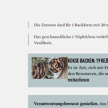
Die Zutaten sind für 1 Backform mit 20 x
Das geschmackliche i-Tüpfelchen verleih
Vanilleeis.
KEKSE BACKEN: 19 REZ
Es ist Zeit, sich mit
den Ressourcen, die u
weiterlesen
Verantwortungsbewusst genießen.
Am b