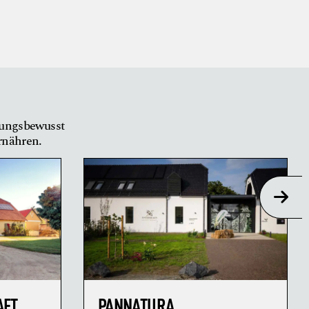
tungsbewusst
ernähren.
AFT
PANNATURA