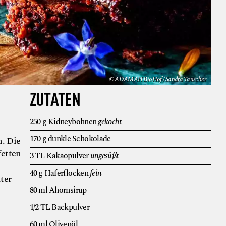
© ADAMAH BioHof / Sandra Tauscher
ZUTATEN
250
g
Kidneybohnen
gekocht
170
g
dunkle Schokolade
n. Die
fetten
3
TL
Kakaopulver
ungesüßt
40
g
Haferflocken
fein
tter
80
ml
Ahornsirup
1/2
TL
Backpulver
60
ml
Olivenöl