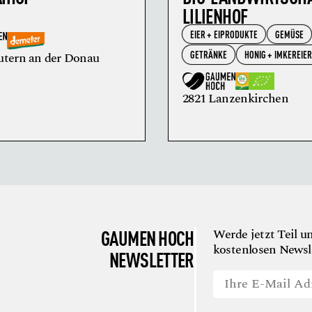
LILIENHOF
EIER + EIPRODUKTE
GEMÜSE
GETRÄNKE
HONIG + IMKEREIE
utern an der Donau
2821 Lanzenkirchen
GAUMEN HOCH
Werde jetzt Teil u
kostenlosen Newsle
NEWSLETTER