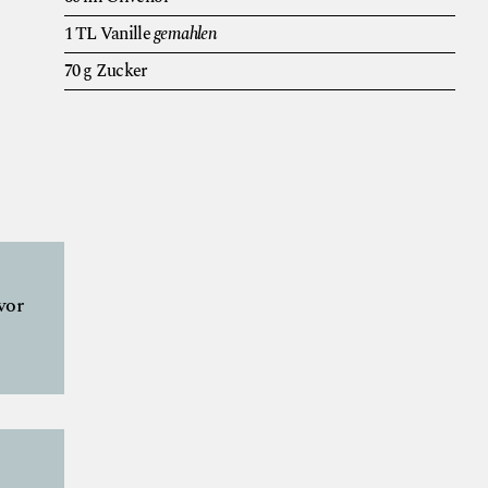
1
TL
Vanille
gemahlen
70
g
Zucker
vor