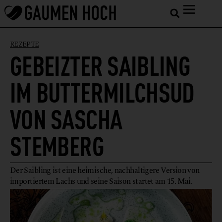
REZEPTE
GEBEIZTER SAIBLING
IM BUTTERMILCHSUD
VON SASCHA
STEMBERG
Der Saibling ist eine heimische, nachhaltigere Version von
importiertem Lachs und seine Saison startet am 15. Mai.