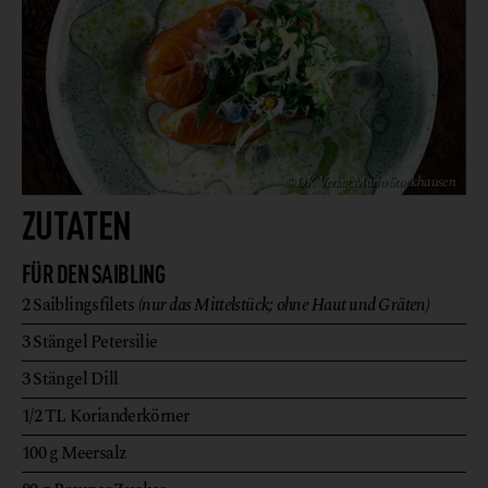
© DK Verlag:Mario Stockhausen
ZUTATEN
FÜR DEN SAIBLING
2
Saiblingsfilets
(nur das Mittelstück; ohne Haut und Gräten)
3
Stängel
Petersilie
3
Stängel
Dill
1/2
TL
Korianderkörner
100
g
Meersalz