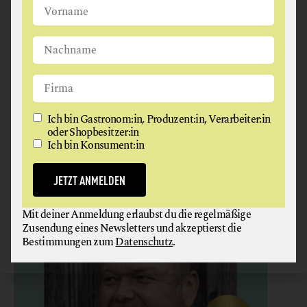
Produzenten ein, frag am Markt nach bio oder
achte im Supermarkt auf das EU-Bio-Siegel oder
Siegel, die darüber hinausgehen, wie zum Beispiel
Bio Austria, Demeter, Ja Natürlich, Erde & Saat
oder Bioland.
Wann ist etwas wirklich bio?
Ich bin Gastronom:in, Produzent:in, Verarbeiter:in
oder Shopbesitzer:in
Ich bin Konsument:in
JETZT ANMELDEN
Mit deiner Anmeldung erlaubst du die regelmäßige
Zusendung eines Newsletters und akzeptierst die
Bestimmungen zum
Datenschutz
.