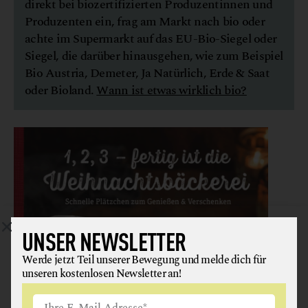
direkt bei biozertifizierten Produzentinnen und
Produzenten ein, frag am Markt nach bio oder
achte im Supermarkt auf das EU-Bio-Siegel oder
Siegel, die darüber hinausgehen, wie zum Beispiel
Bio Austria, Demeter, Ja Natürlich, Erde & Saat
oder Bioland.
Wann ist etwas wirklich bio?
UNSER NEWSLETTER
Werde jetzt Teil unserer Bewegung und melde dich für
unseren kostenlosen Newsletter an!