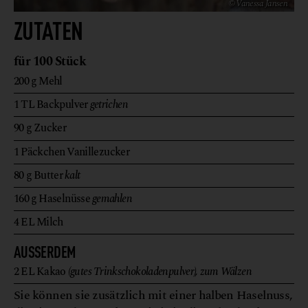
© Vanessa Jansen
ZUTATEN
für 100 Stück
200
g
Mehl
1
TL
Backpulver
getrichen
90
g
Zucker
1
Päckchen
Vanillezucker
80
g
Butter
kalt
160
g
Haselnüsse
gemahlen
4
EL
Milch
AUSSERDEM
2
EL
Kakao
(gutes Trinkschokoladenpulver), zum Wälzen
Sie können sie zusätzlich mit einer halben Haselnuss,