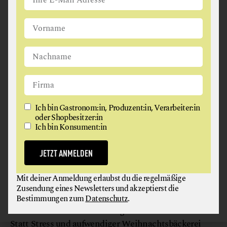
Ich bin Gastronom:in, Produzent:in, Verarbeiter:in
© LV.Buch
oder Shopbesitzer:in
Ich bin Konsument:in
ÜBER: „1, 2, 3 – FERTIG IST
JETZT ANMELDEN
die Weihnachtsbäckerei“
Mit deiner Anmeldung erlaubst du die regelmäßige
Schnelle Plätzchen zum Genießen & Verschenken.
Zusendung eines Newsletters und akzeptierst die
von Christiane Leesker, Vanessa Jansen:
Dieses
Bestimmungen zum
Datenschutz
.
Kochbuch ist eine Entlastung für die Weihnachtszeit.
Statt Stress und aufwendiger Weihnachtsbäckerei