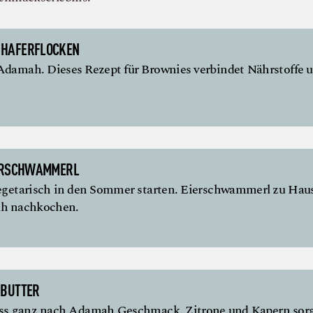
 HAFERFLOCKEN
damah. Dieses Rezept für Brownies verbindet Nährstoffe 
IERSCHWAMMERL
egetarisch in den Sommer starten. Eierschwammerl zu Hau
ah nachkochen.
NBUTTER
uss ganz nach Adamah Geschmack. Zitrone und Kapern sor