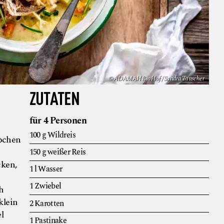
© ADAMAH BioHof / Sandra Tauscher
ZUTATEN
für 4 Personen
100
g
Wildreis
Kochen
150
g
weißer Reis
cken,
1
l
Wasser
1
Zwiebel
h
klein
2
Karotten
l
1
Pastinake