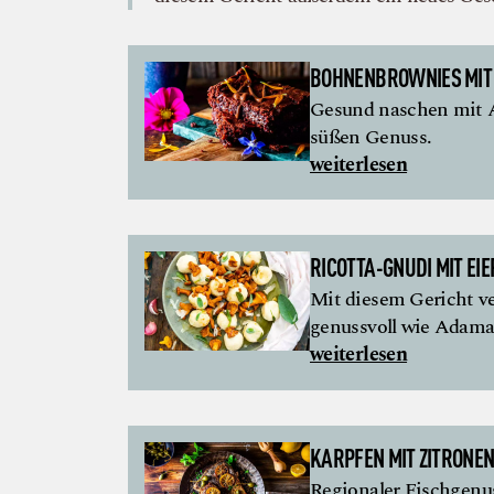
BOHNENBROWNIES MIT
Gesund naschen mit A
süßen Genuss.
weiterlesen
RICOTTA-GNUDI MIT E
Mit diesem Gericht v
genussvoll wie Adam
weiterlesen
KARPFEN MIT ZITRONE
Regionaler Fischgen