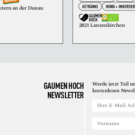
GETRÄNKE
HONIG + IMKEREIE
utern an der Donau
2821 Lanzenkirchen
GAUMEN HOCH
Werde jetzt Teil u
kostenlosen Newsle
NEWSLETTER