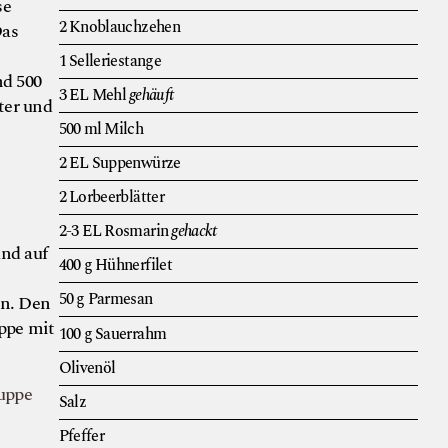
se
2
Knoblauchzehen
Das
1
Selleriestange
nd 500
3
EL
Mehl
gehäuft
ter und
500
ml
Milch
2
EL
Suppenwürze
2
Lorbeerblätter
2-3
EL
Rosmarin
gehackt
nd auf
400
g
Hühnerfilet
50
g
Parmesan
en. Den
ppe mit
100
g
Sauerrahm
Olivenöl
uppe
Salz
Pfeffer