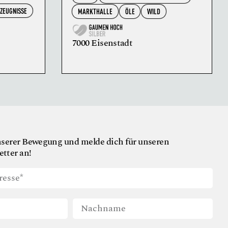
RZEUGNISSE
MARKTHALLE
ÖLE
WILD
7000 Eisenstadt
nserer Bewegung und melde dich für unseren
tter an!