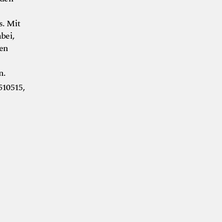
s. Mit
bei,
ten
n.
10515,