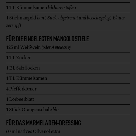
1
TL
Kümmelsamen
leicht zerstoßen
1
Stielmangold
bunt, Stiele abgetrennt und beiseitegelegt, Blätter
zerzupft
FÜR DIE EINGELEGTEN MANGOLDSTIELE
125
ml
Weißwein
(oder Apfelessig)
1
TL
Zucker
1
EL
Salzflocken
1
TL
Kümmelsamen
4
Pfefferkörner
1
Lorbeerblatt
1
Stück
Orangenschale
bio
FÜR DAS MARMELADEN-DRESSING
60
ml
natives Olivenöl
extra