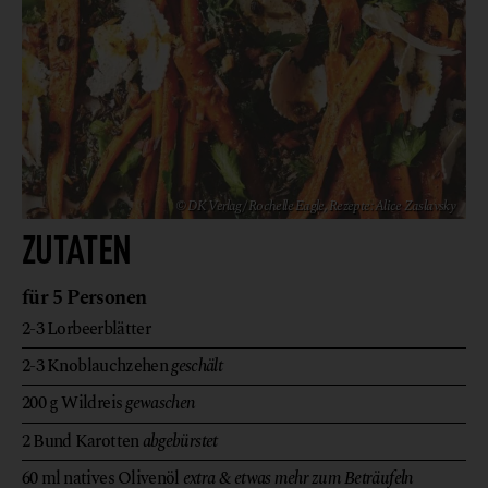
© DK Verlag/ Rochelle Eagle, Rezepte: Alice Zaslavsky
ZUTATEN
für 5 Personen
2-3
Lorbeerblätter
2-3
Knoblauchzehen
geschält
200
g
Wildreis
gewaschen
2
Bund
Karotten
abgebürstet
60
ml
natives Olivenöl
extra & etwas mehr zum Beträufeln