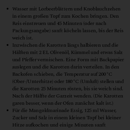
Z
y
R
©
D
K
e
r
l
a
g
/
c
h
e
l
l
e
a
g
l
e
,
R
z
e
p
t
e
:
l
i
c
e
l
a
v
s
k
V
a
o
E
e
A
s
Wasser mit Lorbeerblättern und Knoblauchzehen
in einem großen Topf zum Kochen bringen. Den
Reis einstreuen und 45 Minuten (oder nach
Packungsangabe) sanft köcheln lassen, bis der Reis
weich ist.
Inzwischen die Karotten längs halbieren und die
Hälften mit 2 EL Olivenöl, Kümmel und etwas Salz
und Pfeffer vermischen. Eine Form mit Backpapier
auslegen und die Karotten darin verteilen. In den
Backofen schieben, die Temperatur auf 200 °C
(Ober-/Unterhitze) oder 180 °C (Umluft) stellen und
die Karotten 25 Minuten rösten, bis sie weich sind.
Nach der Hälfte der Garzeit wenden. (Die Karotten
garen besser, wenn der Ofen zunächst kalt ist.)
Für die Mangoldmarinade Essig, 125 ml Wasser,
Zucker und Salz in einem kleinen Topf bei kleiner
Hitze aufkochen und einige Minuten sanft