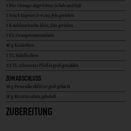
1
Bio-Orange
abgeriebene Schale und Saft
1
Stück
Ingwer
(3–4 cm), fein gerieben
1
Knoblauchzehe
klein, fein gerieben
1
EL
Orangenmarmelade
40
g
Korinthen
1
TL
Salzflocken
1/4
TL
schwarzer Pfeffer
grob gemahlen
ZUM ABSCHLUSS
10
g
Petersilienblätter
grob gehackt
50
g
Ricotta salata
gehobelt
ZUBEREITUNG