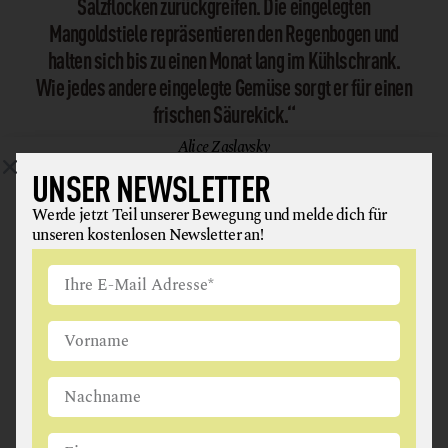
Salzflocken zurückgreifen. Die eingelegten
Mangoldstiele repräsentieren den Regenbogen und
halten sich bis zu einen Monat lang im Kühlschrank.
Wie jedes andere eingelegte Gemüse sorgt er für einen
frischen Säurekick.“
Alice Zaslavsky
UNSER NEWSLETTER
Werde jetzt Teil unserer Bewegung und melde dich für
unseren kostenlosen Newsletter an!