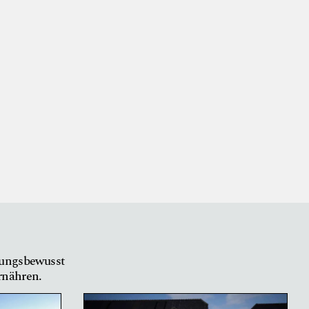
tungsbewusst
ernähren.