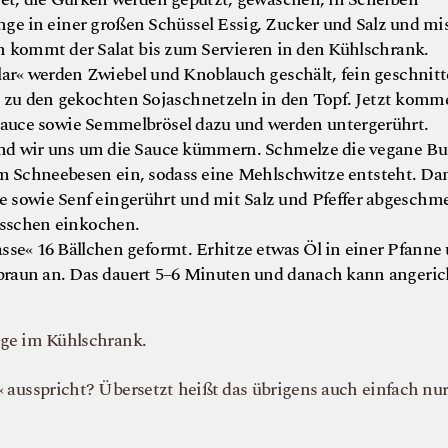
nge in einer großen Schüssel Essig, Zucker und Salz und mi
 kommt der Salat bis zum Servieren in den Kühlschrank.
llar« werden Zwiebel und Knoblauch geschält, fein geschnit
es zu den gekochten Sojaschnetzeln in den Topf. Jetzt kom
sauce sowie Semmelbrösel dazu und werden untergerührt.
d wir uns um die Sauce kümmern. Schmelze die vegane But
m Schneebesen ein, sodass eine Mehlschwitze entsteht. Da
 sowie Senf eingerührt und mit Salz und Pfeffer abgeschme
isschen einkochen.
sse« 16 Bällchen geformt. Erhitze etwas Öl in einer Pfanne
n braun an. Das dauert 5–6 Minuten und danach kann angeric
Tage im Kühlschrank.
« ausspricht? Übersetzt heißt das übrigens auch einfach nu