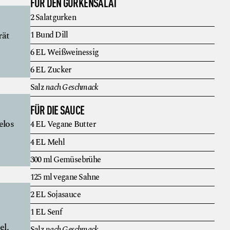
FÜR DEN GURKENSALAT
2
Salatgurken
rät
1
Bund
Dill
6
EL
Weißweinessig
6
EL
Zucker
Salz
nach Geschmack
FÜR DIE SAUCE
elos
4
EL
Vegane Butter
4
EL
Mehl
300
ml
Gemüsebrühe
125
ml
vegane Sahne
2
EL
Sojasauce
1
EL
Senf
el,
Salz
nach Geschmack