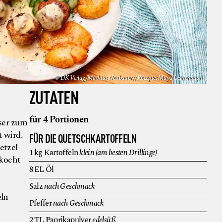
© DK Verlag/Mathias Neubauer // Rezepte: Maya Leinenbach
ZUTATEN
für 4 Portionen
ser zum
 wird.
FÜR DIE QUETSCHKARTOFFELN
etzel
1
kg
Kartoffeln
klein (am besten Drillinge)
rkocht
8
EL
Öl
Salz
nach Geschmack
eln
Pfeffer
nach Geschmack
2
TL
Paprikapulver
edelsüß