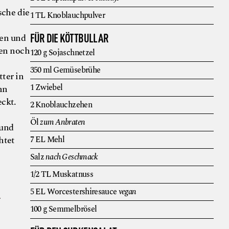
sche die
1
TL
Knoblauchpulver
FÜR DIE KÖTTBULLAR
ten und
men noch
120
g
Sojaschnetzel
350
ml
Gemüsebrühe
ter in
1
Zwiebel
nn
ckt.
2
Knoblauchzehen
Öl
zum Anbraten
 und
htet
7
EL
Mehl
Salz
nach Geschmack
1/2
TL
Muskatnuss
5
EL
Worcestershiresauce
vegan
r
100
g
Semmelbrösel