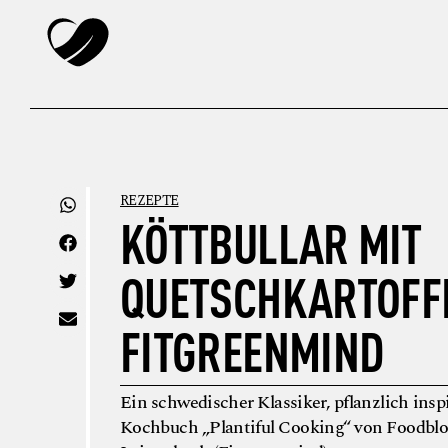
REZEPTE
KÖTTBULLAR MIT
QUETSCHKARTOFF
FITGREENMIND
Ein schwedischer Klassiker, pflanzlich insp
Kochbuch „Plantiful Cooking“ von Foodbl