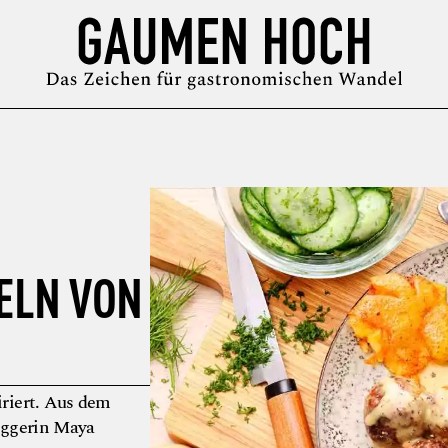
MAGAZIN
GUIDE
PODCAST
ÜBER UNS
SYMPOSIUM
ELN VON
iriert. Aus dem
oggerin Maya