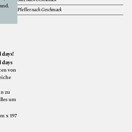
and.
Pfeffer
nach Geschmack
 days!
l days
ten von
eiche
in zu
lles um
mm x 197