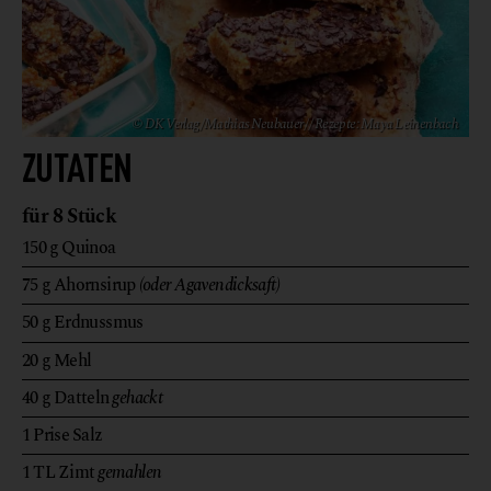
© DK Verlag/Mathias Neubauer // Rezepte: Maya Leinenbach
ZUTATEN
für 8 Stück
150
g
Quinoa
75
g
Ahornsirup
(oder Agavendicksaft)
50
g
Erdnussmus
20
g
Mehl
40
g
Datteln
gehackt
1
Prise
Salz
1
TL
Zimt
gemahlen