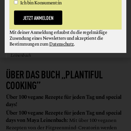
Ich bin Konsument:in
JETZT ANMELDEN
Mit deiner Anmeldung erlaubst du die regelmäßige
Zusendung eines Newsletters und akzeptierst die
Bestimmungen zum
Datenschutz
.
© DK Verlag/Mathias Neubauer // Rezepte: Maya
Leinenbach
ÜBER DAS BUCH „PLANTIFUL
COOKING”
Über 100 vegane Rezepte für jeden Tag und special
days!
Über 100 vegane Rezepte für jeden Tag und special
days
von Maya Leinenbach:
Mit über 100 veganen
Rezepten von der Fitgreenmind-Creatorin werden