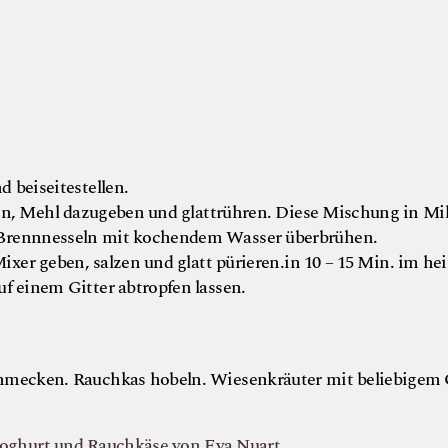
 beiseitestellen.
en, Mehl dazugeben und glattrühren. Diese Mischung in Mi
 Brennnesseln mit kochendem Wasser überbrühen.
er geben, salzen und glatt pürieren.in 10 – 15 Min. im hei
uf einem Gitter abtropfen lassen.
hmecken. Rauchkas hobeln. Wiesenkräuter mit beliebigem Ö
joghurt und Rauchkäse von Eva Nuart.