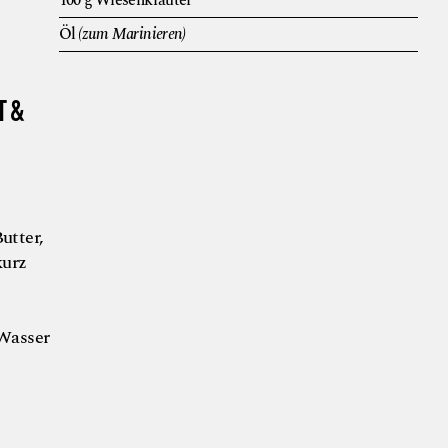
100
g
Wiesenkräuter
Öl
(zum Marinieren)
T &
utter,
kurz
 Wasser