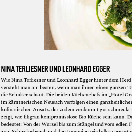
NINA TERLIESNER UND LEONHARD EGGER
Wie Nina Terliesner und Leonhard Egger hinter dem Herd 
versteht man am besten, wenn man ihnen einen ganzen Ta
die Schulter schaut. Die beiden Küchenchefs im „Hotel Gr
im kärntnerischen Neusach verfolgen einen ganzheitliche
kulinarischen Ansatz, der zudem verdammt gut schmeckt 
zeigt, wie filigran kompromisslose Bio Küche sein kann. D
bedeutet: Von der Wurzel bis zum Stängel und vom edlen Fi
zum Schweinsbauch und den Innereien wird alles verwerte