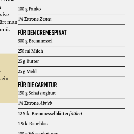
m
100
g
Panko
sive
1/4
Zitrone
Zesten
pürt man
enü.
FÜR DEN CREMESPINAT
300
g
Brennnessel
250
ml
Milch
25
g
Butter
-
25
g
Mehl
sein
FÜR DIE GARNITUR
150
g
Schafsjoghurt
1/4
Zitrone
Abrieb
12
Stk.
Brennnesselblätter
frittiert
1
Stk.
Rauchkas