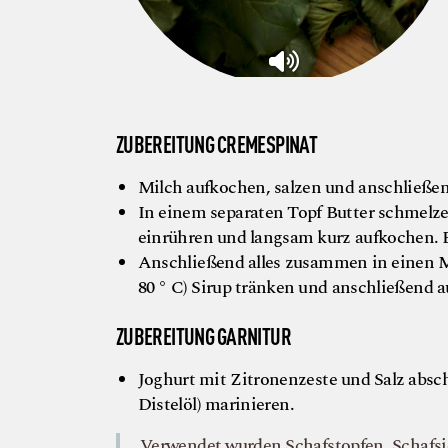
ZUBEREITUNG CREMESPINAT
Milch aufkochen, salzen und anschließend
In einem separaten Topf Butter schmelz
einrühren und langsam kurz aufkochen.
Anschließend alles zusammen in einen Mix
80 ° C) Sirup tränken und anschließend a
ZUBEREITUNG GARNITUR
Joghurt mit Zitronenzeste und Salz absc
Distelöl) marinieren.
Verwendet wurden Schafstopfen, Schafs