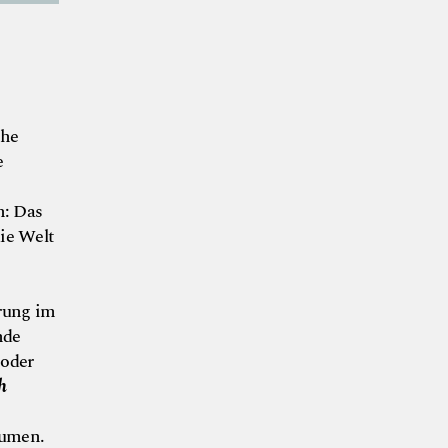
che
e
n: Das
ie Welt
erung im
nde
 oder
h
aumen.