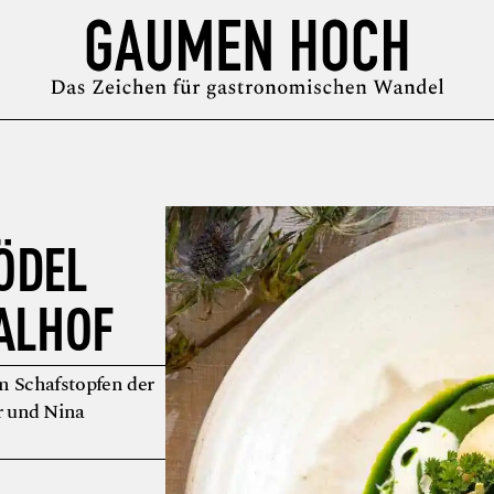
MAGAZIN
GUIDE
PODCAST
ÜBER UNS
SYMPOSIUM
ÖDEL
ALHOF
m Schafstopfen der
r und Nina