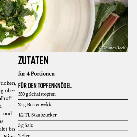
© Gaumen Hoch
ZUTATEN
für 4 Portionen
ticken,
FÜR DEN TOPFENKNÖDEL
g über
350
g
Schafstopfen
alhof“
25
g
Butter
weich
n
– und
1/2
TL
Staubzucker
as
3
g
Salz
let bis
2
Eier
t. Nina