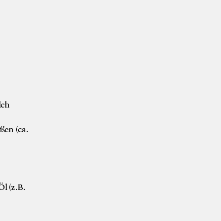
lch
ßen (ca.
l (z.B.