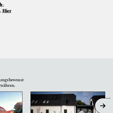
h-
).
Hier
tungsbewusst
ernähren.