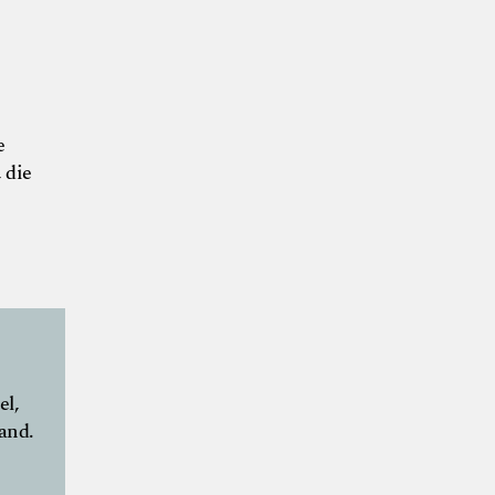
e
 die
el,
and.