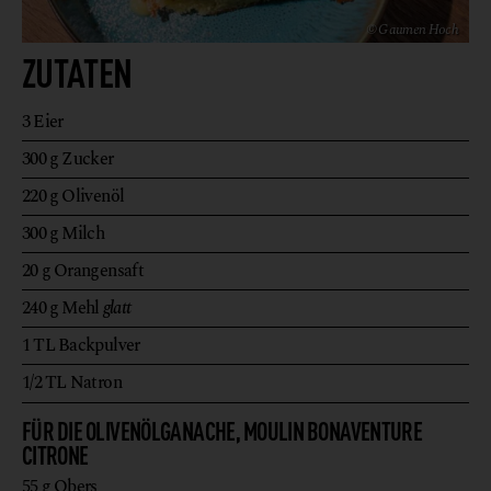
© Gaumen Hoch
ZUTATEN
3
Eier
300
g
Zucker
220
g
Olivenöl
300
g
Milch
20
g
Orangensaft
240
g
Mehl
glatt
1
TL
Backpulver
1/2
TL
Natron
FÜR DIE OLIVENÖLGANACHE, MOULIN BONAVENTURE
CITRONE
55
g
Obers