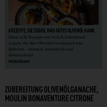
8 REZEPTE, DIE ZEIGEN, WAS GUTES OLIVENÖL KANN
Diese acht Rezepte von Ströck-Feierabend
zeigen, wie Bio-Olivenöl Geschmack neu
definiert – saisonal, aromatisch und
überraschend.
weiterlesen
G
a
H
h
©
u
m
e
n
o
c
ZUBEREITUNG
OLIVENÖLGANACHE,
MOULIN BONAVENTURE CITRONE