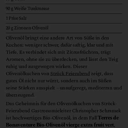
90
g
Weiße Tunkmasse
1
Prise
Salz
20
g
Zitronen-Olivenöl
Olivenöl bringt eine andere Art von Süße in den
Kuchen: weniger schwer, dafür saftig, klar und mit
Tiefe. Es verbindet sich mit Zitrusfrüchten, trägt
Aromen, ohne sie zu überdecken, und lässt den Teig
ruhig und ausgewogen wirken. Dieser
Olivenölkuchen von
Ströck Feierabend
zeigt, dass
gutes Öl nicht nur würzt, sondern auch im Süßen
seine Stärken ausspielt – unaufgeregt, mediterran und
überzeugend.
Das Geheimnis für den Olivenölkuchen von Ströck-
Feierabend Gastronomieleiter Christopher Schramek
ist hochwertiges Bio-Olivenöl, in dem Fall
Terres de
Bonaventure Bio-Olivenöl vierge extra fruit vert
,