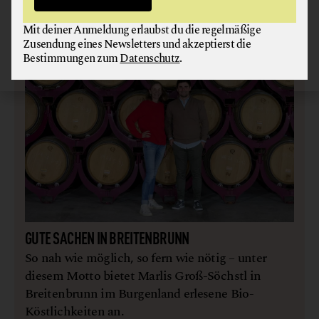
oder Bioland.
Wann ist etwas wirklich bio?
Mit deiner Anmeldung erlaubst du die regelmäßige
Zusendung eines Newsletters und akzeptierst die
Bestimmungen zum
Datenschutz
.
GUTE SACHEN IN BREITENBRUNN
So nah wie möglich, so fern wie nötig – unter
diesem Motto bietet Marlis Groß-Söchstl in
Breitenbrunn im Burgenland erlesene Bio-
Köstlichkeiten an.