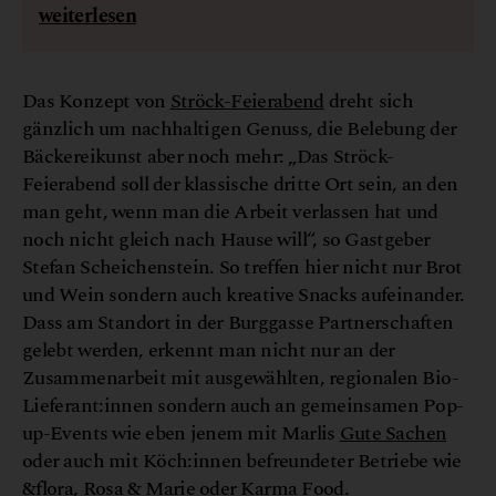
weiterlesen
Das Konzept von
Ströck-Feierabend
dreht sich
gänzlich um nachhaltigen Genuss, die Belebung der
Bäckereikunst aber noch mehr: „Das Ströck-
Feierabend soll der klassische dritte Ort sein, an den
man geht, wenn man die Arbeit verlassen hat und
noch nicht gleich nach Hause will“, so Gastgeber
Stefan Scheichenstein. So treffen hier nicht nur Brot
und Wein sondern auch kreative Snacks aufeinander.
Dass am Standort in der Burggasse Partnerschaften
gelebt werden, erkennt man nicht nur an der
Zusammenarbeit mit ausgewählten, regionalen Bio-
Lieferant:innen sondern auch an gemeinsamen Pop-
up-Events wie eben jenem mit Marlis
Gute Sachen
oder auch mit Köch:innen befreundeter Betriebe wie
&flora
,
Rosa & Marie
oder
Karma Food
.